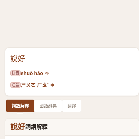
說好
拼音
shuō hǎo
注音
ㄕㄨㄛ ㄏㄠˇ
詞語解釋
國語辭典
翻譯
說好
詞語解釋