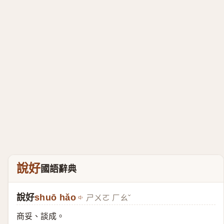
說好
國語辭典
說好
shuō hǎo
ㄕㄨㄛ ㄏㄠˇ
商妥、談成。