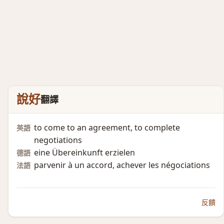
說好
翻譯
to come to an agreement, to complete
英語
negotiations
eine Übereinkunft erzielen
德語
parvenir à un accord, achever les négociations
法語
反饋