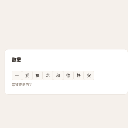
熱搜
一
爱
福
龙
和
德
静
安
常被查询的字