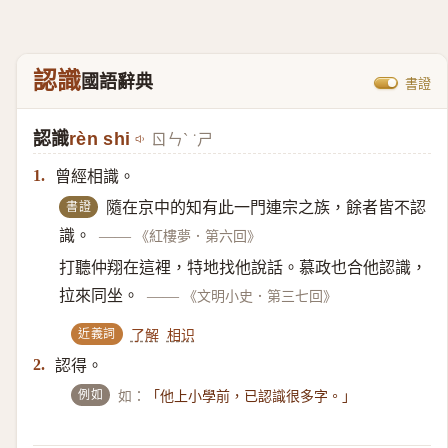
認識
國語辭典
書證
認識
rèn shi
ㄖㄣˋ ˙ㄕ
曾經相識。
1.
書證
隨在京中的知有此一門連宗之族，餘者皆不認
識。
——
《紅樓夢．第六回》
打聽仲翔在這裡，特地找他說話。慕政也合他認識，
拉來同坐。
——
《文明小史．第三七回》
近義詞
了解
相识
認得。
2.
例如
如：
「他上小學前，已認識很多字。」