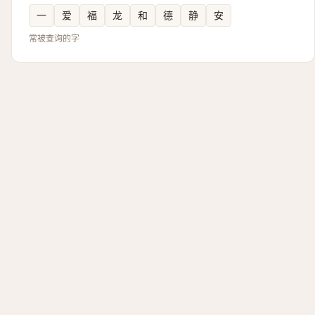
一
爱
福
龙
和
德
静
安
常被查询的字