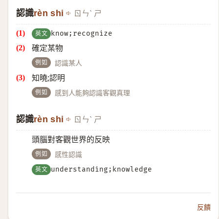
認識
rèn shi
ㄖㄣˋ ㄕ
英文
know;recognize
確定某物
例如
認識某人
知曉;認明
例如
感到人能夠認識客觀真理
認識
rèn shi
ㄖㄣˋ ㄕ
頭腦對客觀世界的反映
例如
感性認識
英文
understanding;knowledge
反饋