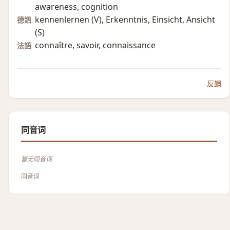
awareness, cognition
kennenlernen (V)​, Erkenntnis, Einsicht, Ansicht
德語
(S)​
connaître, savoir, connaissance
法語
反饋
同音词
暂无同音词
同音词