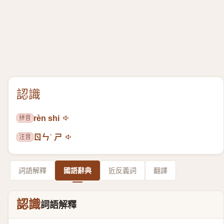
認識
拼音
rèn shi
注音
ㄖㄣˋ ㄕ
詞語解釋
國語辭典
近反義詞
翻譯
認識
詞語解釋