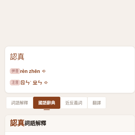
認真
拼音
rèn zhēn
注音
ㄖㄣˋ ㄓㄣ
詞語解釋
國語辭典
近反義詞
翻譯
認真
詞語解釋