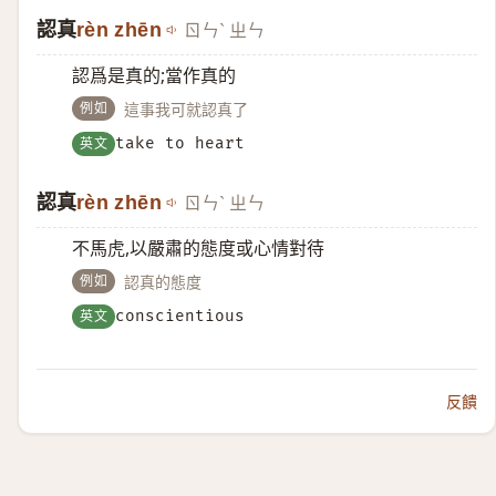
認真
rèn zhēn
ㄖㄣˋ ㄓㄣ
認爲是真的;當作真的
例如
這事我可就認真了
英文
take to heart
認真
rèn zhēn
ㄖㄣˋ ㄓㄣ
不馬虎,以嚴肅的態度或心情對待
例如
認真的態度
英文
conscientious
反饋