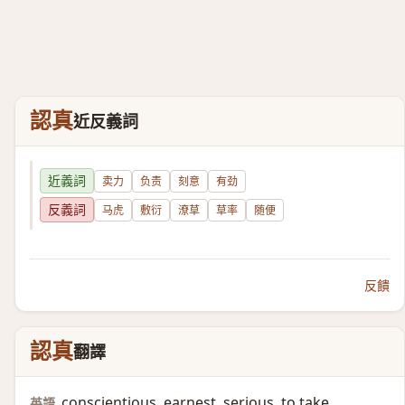
認真
近反義詞
近義詞
卖力
负责
刻意
有劲
反義詞
马虎
敷衍
潦草
草率
随便
反饋
認真
翻譯
conscientious, earnest, serious, to take
英語