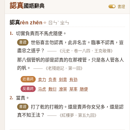
認真
國語辭典
書證
認真
rèn zhēn
ㄖㄣˋ ㄓㄣ
切實負責而不馬虎隨便。
1.
書證
世俗喜言勿認真，此非名言。臨事不認真，豈
盡忠之道乎？
——
《元史．卷一八四．王克敬傳》
那八個管帆的卻是認真的在那裡管，只是各人管各人
的帆。
——
《老殘遊記．第一回》
近義詞
卖力
负责
刻意
有劲
反義詞
马虎
敷衍
潦草
草率
随便
當真。
2.
書證
打了乾的打親的。還是賣弄你女兒多，還是認
真不知王法？
——
《紅樓夢．第五九回》