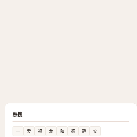
熱搜
一
爱
福
龙
和
德
静
安