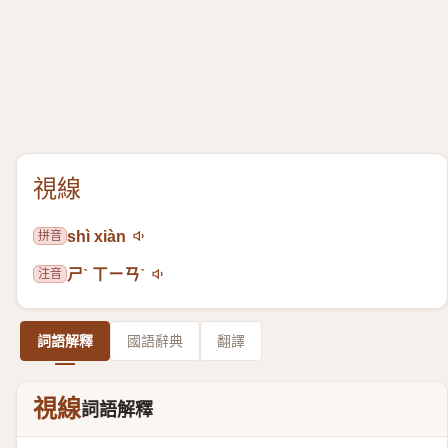
視線
拼音
shì xiàn
注音
ㄕˋ ㄒㄧㄢˋ
詞語解釋
國語辭典
翻譯
視線
詞語解釋