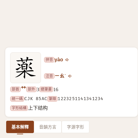
拼音
yào
注音
ㄧㄠˋ
艹
部首
部外
總筆畫
3
16
統一碼
CJK 85AC
筆順
1223251141341234
字形結構
上下结构
基本解釋
音韻方言
字源字形