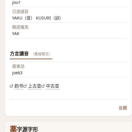
jɑu˥˧
日語讀音
YAKU（音） KUSURI（訓）
韓語羅馬
YAK
方言讀音
（舊版簡文）
廣東話
joek3
韵书
上古音
中古音
反饋
薬
字源字形