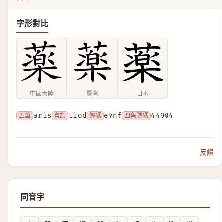
字形對比
中國大陸
臺灣
日本
五筆
aris
倉頡
tiod
鄭碼
evnf
四角號碼
44904
反饋
同音字