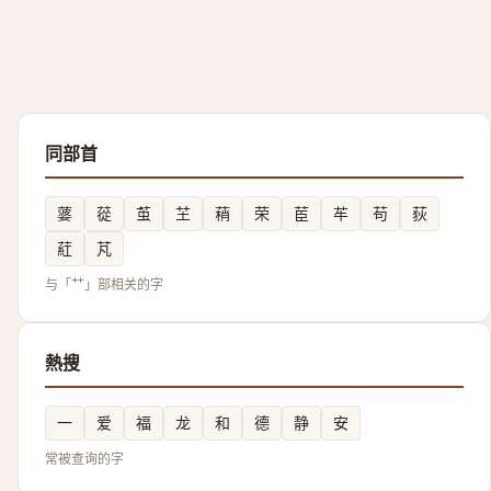
同部首
蔢
蓯
茧
芏
䔠
荣
茞
䒜
苟
荻
葒
芃
与「艹」部相关的字
熱搜
一
爱
福
龙
和
德
静
安
常被查询的字