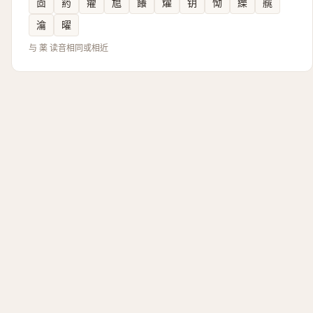
㔽
箹
㿑
㞁
䭥
燿
钥
怮
纅
艞
㵸
曜
与 薬 读音相同或相近