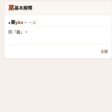
薬
基本解釋
薬
yào
ㄧㄠˋ
●
同
。
「
藥
」
反饋