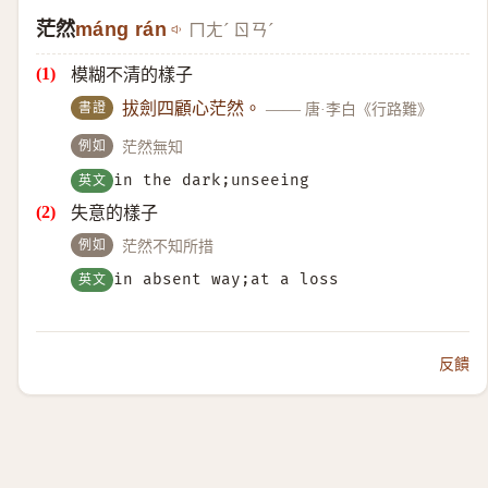
茫然
máng rán
ㄇㄤˊ ㄖㄢˊ
模糊不清的樣子
書證
拔劍四顧心茫然。
——
唐·李白《行路難》
例如
茫然無知
英文
in the dark;unseeing
失意的樣子
例如
茫然不知所措
英文
in absent way;at a loss
反饋