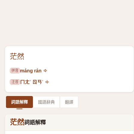
茫然
拼音
máng rán
注音
ㄇㄤˊ ㄖㄢˊ
詞語解釋
國語辭典
翻譯
茫然
詞語解釋