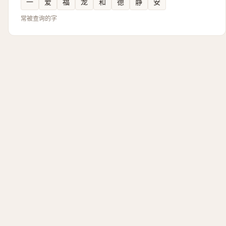
一
爱
福
龙
和
德
静
安
常被查询的字