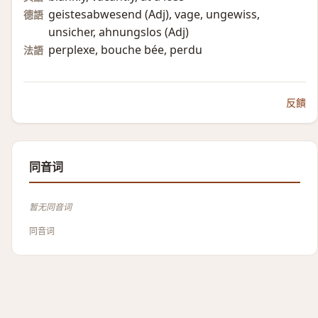
geistesabwesend (Adj)​, vage, ungewiss,
德語
unsicher, ahnungslos (Adj)​
perplexe, bouche bée, perdu
法語
反饋
同音词
暂无同音词
同音词