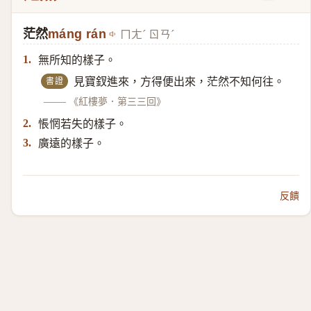
茫然
máng rán
ㄇㄤˊ ㄖㄢˊ
無所知的樣子。
1.
書證
見寶釵進來，方得便出來，茫然不知何往。
——
《紅樓夢．第三三回》
悵惘若失的樣子。
2.
廣遠的樣子。
3.
反饋