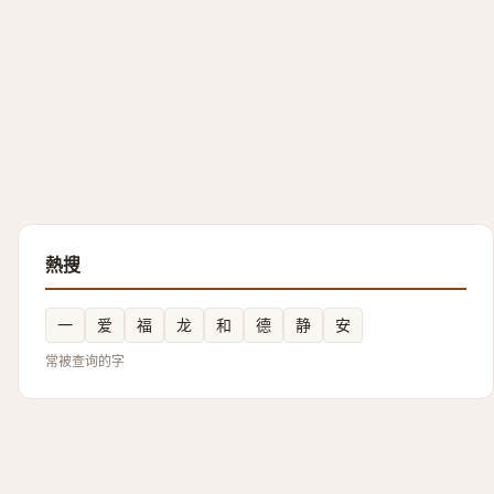
熱搜
一
爱
福
龙
和
德
静
安
常被查询的字