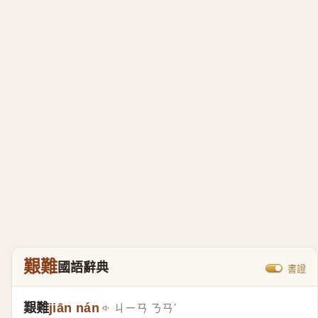
艱難
國語辭典
書證
艱難
jiān nán
ㄐㄧㄢ ㄋㄢˊ