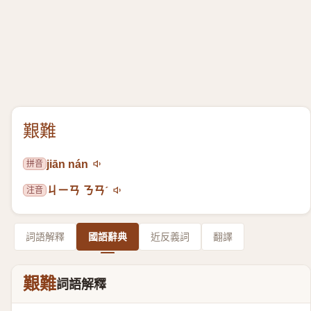
艱難
拼音
jiān nán
注音
ㄐㄧㄢ ㄋㄢˊ
詞語解釋
國語辭典
近反義詞
翻譯
艱難
詞語解釋