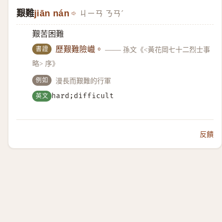
艱難
jiān nán
ㄐㄧㄢ ㄋㄢˊ
艱苦困難
書證
歷艱難險巇。
——
孫文《<黃花岡七十二烈士事
略> 序》
例如
漫長而艱難的行軍
英文
hard;difficult
反饋