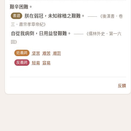
艱辛困難。
書證
朕在弱冠，未知稼穡之艱難。
——
《後漢書．卷
三．肅宗孝章帝紀》
自從我病倒，日用益發艱難。
——
《儒林外史．第一六
回》
近義詞
坚苦
艰苦
艰巨
反義詞
轻易
容易
反饋