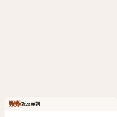
艱難
近反義詞