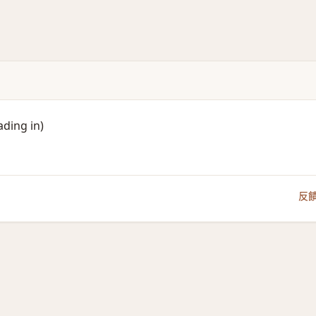
ding in)​
反