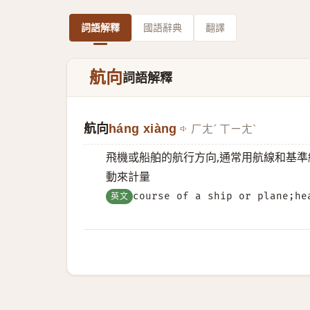
詞語解釋
國語辭典
翻譯
航向
詞語解釋
航向
háng xiàng
ㄏㄤˊ ㄒㄧㄤˋ
飛機或船舶的航行方向,通常用航線和基準
動來計量
英文
course of a ship or plane;he