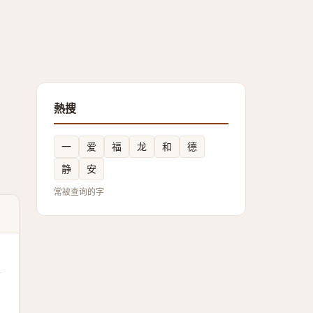
熱搜
一
爱
福
龙
和
德
静
安
常被查询的字