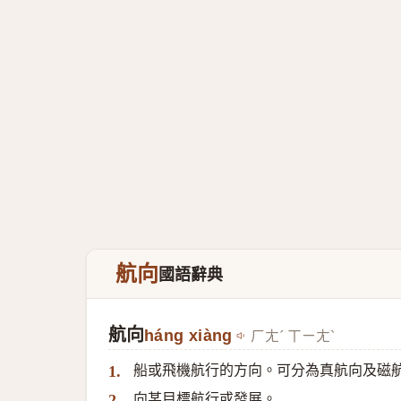
航向
國語辭典
航向
háng xiàng
ㄏㄤˊ ㄒㄧㄤˋ
船或飛機航行的方向。可分為真航向及磁
1.
向某目標航行或發展。
2.