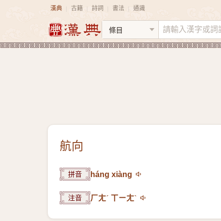
漢典
古籍
詩詞
書法
通識
|
|
|
|
航向
拼音
háng xiàng
注音
ㄏㄤˊ ㄒㄧㄤˋ