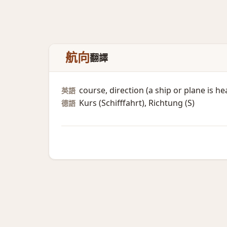
航向
翻譯
course, direction (a ship or plane is hea
英語
Kurs (Schifffahrt)​, Richtung (S)​
德語