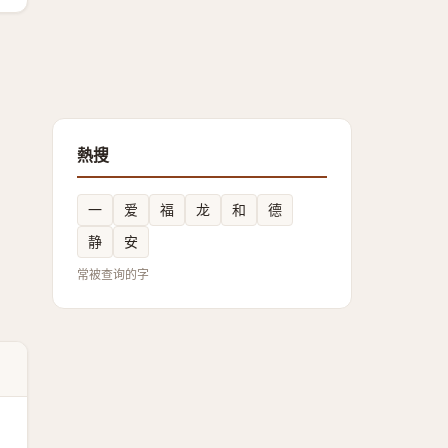
熱搜
一
爱
福
龙
和
德
静
安
常被查询的字