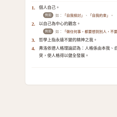
個人自己。
1.
例如
如：
、
。
「自我檢討」
「自我約束」
以自己為中心的觀念。
2.
例如
如：
「做任何事，都要想到別人，不
哲學上指永遠不變的精神之我。
3.
弗洛依德人格理論認為：人格係由本我、
4.
突，使人格得以健全發展。