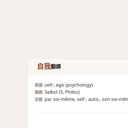
自我
翻譯
self-, ego (psychology)​
英語
Selbst (S, Philos)​
德語
par soi-même, self-, auto-, son soi-m
法語