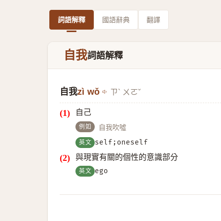
詞語解釋
國語辭典
翻譯
自我
詞語解釋
自我
zì wǒ
ㄗˋ ㄨㄛˇ
自己
例如
自我吹噓
英文
self;oneself
與現實有關的個性的意識部分
英文
ego