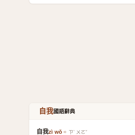
自我
國語辭典
自我
zì wǒ
ㄗˋ ㄨㄛˇ