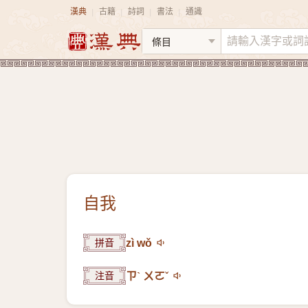
漢典
古籍
詩詞
書法
通識
|
|
|
|
自我
拼音
zì wǒ
注音
ㄗˋ ㄨㄛˇ