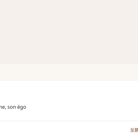
ême, son égo
反