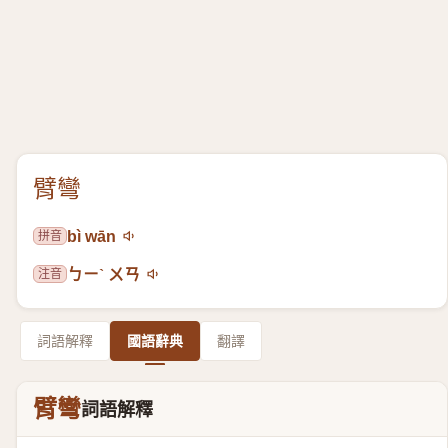
臂彎
拼音
bì wān
注音
ㄅㄧˋ ㄨㄢ
詞語解釋
國語辭典
翻譯
臂彎
詞語解釋