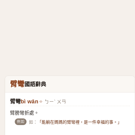
臂彎
國語辭典
臂彎
bì wān
ㄅㄧˋ ㄨㄢ
臂膀彎折處。
例如
如：
「能躺在媽媽的臂彎裡，是一件幸福的事。」