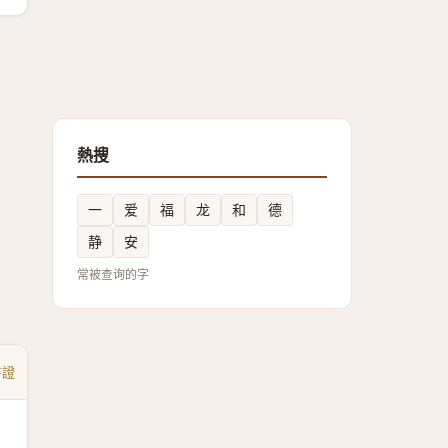
熱搜
一
爱
福
龙
和
德
静
安
常被查询的字
書證