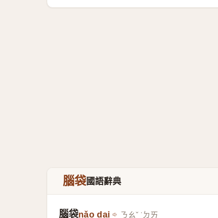
腦袋
國語辭典
腦袋
nǎo dai
ㄋㄠˇ ˙ㄉㄞ