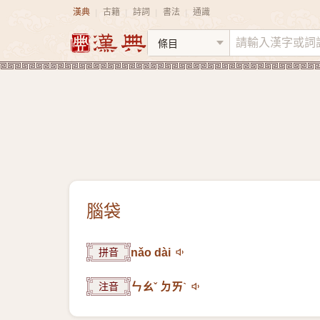
漢典
古籍
詩詞
書法
通識
|
|
|
|
腦袋
拼音
nǎo dài
注音
ㄣㄠˇ ㄉㄞˋ