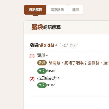
詞語解釋
國語辭典
翻譯
腦袋
詞語解釋
腦袋
nǎo dài
ㄣㄠˇ ㄉㄞˋ
頭部。
書證
牙關緊，氣堵了咽喉；腦袋裂，血
英文
head
指思維能力。
英文
mind