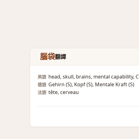
腦袋
翻譯
head, skull, brains, mental capabilit
英語
Gehirn (S)​, Kopf (S)​, Mentale Kraft (S)​
德語
tête, cerveau
法語