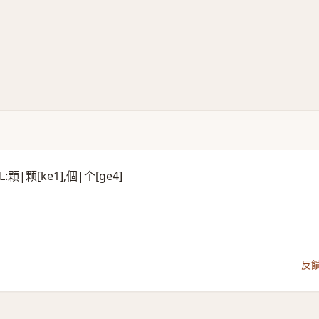
y, CL:顆|颗[ke1],個|个[ge4]
反