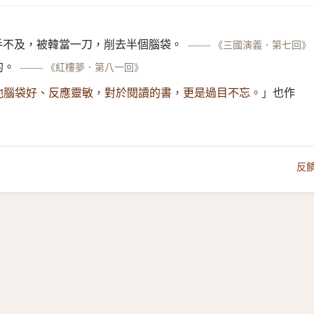
手不及，被韓當一刀，削去半個腦袋。
——
《三國演義．第七回》
的。
——
《紅樓夢．第八一回》
也作
他腦袋好、反應靈敏，對於閱讀的書，更是過目不忘。」
反