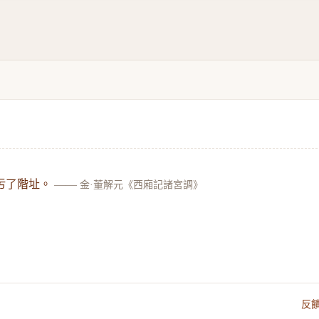
污了階址。
——
金·董解元《西廂記諸宮調》
反