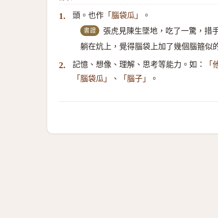
頭。也作
。
1.
「腦袋瓜」
書證
張虎見陳生墜地，吃了一驚，措
躺在炕上，覺得腦袋上加了幾個腦箍似
記憶、想像、理解、思考等能力。如：
2.
「
、
。
「腦袋瓜」
「腦子」