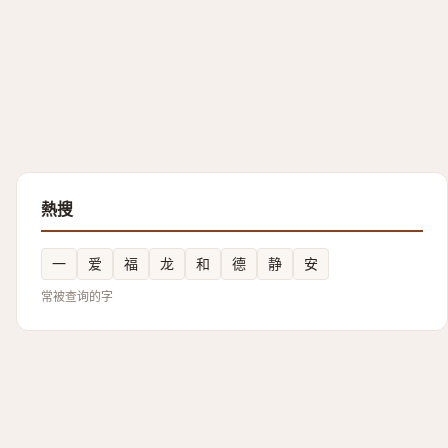
熱搜
一
爱
福
龙
和
德
静
安
常被查询的字