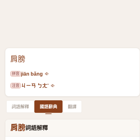
肩膀
拼音
jiān bǎng
注音
ㄐㄧㄢ ㄅㄤˇ
詞語解釋
國語辭典
翻譯
肩膀
詞語解釋