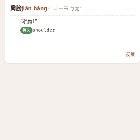
肩膀
jiān bǎng
ㄐㄧㄢ ㄅㄤˇ
同“肩1”
英文
shoulder
反饋