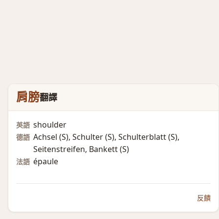
肩膀
翻譯
shoulder
英語
Achsel (S)​, Schulter (S)​, Schulterblatt (S)​,
德語
Seitenstreifen, Bankett (S)​
épaule
法語
反饋