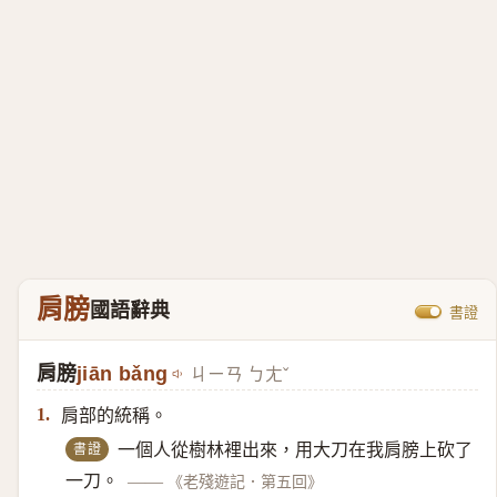
肩膀
國語辭典
書證
肩膀
jiān bǎng
ㄐㄧㄢ ㄅㄤˇ
肩部的統稱。
1.
書證
一個人從樹林裡出來，用大刀在我肩膀上砍了
一刀。
——
《老殘遊記．第五回》