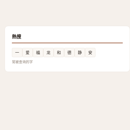
熱搜
一
爱
福
龙
和
德
静
安
常被查询的字