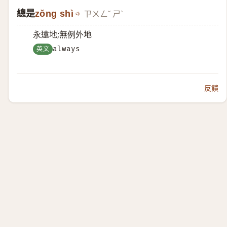
總是
zǒng shì
ㄗㄨㄥˇ ㄕˋ
永遠地;無例外地
英文
always
反饋