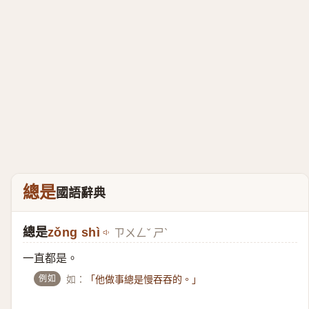
總是
國語辭典
總是
zǒng shì
ㄗㄨㄥˇ ㄕˋ
一直都是。
例如
如：
「他做事總是慢吞吞的。」