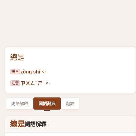
總是
拼音
zǒng shì
注音
ㄗㄨㄥˇ ㄕˋ
詞語解釋
國語辭典
翻譯
總是
詞語解釋