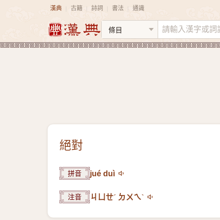
漢典
古籍
詩詞
書法
通識
|
|
|
|
絕對
拼音
jué duì
注音
ㄐㄩㄝˊ ㄉㄨㄟˋ