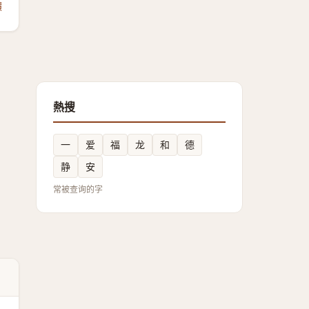
饋
熱搜
一
爱
福
龙
和
德
静
安
常被查询的字