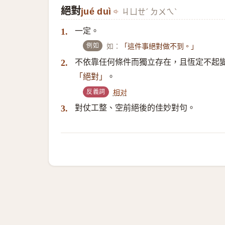
絕對
jué duì
ㄐㄩㄝˊ ㄉㄨㄟˋ
一定。
1.
例如
如：
「這件事絕對做不到。」
不依靠任何條件而獨立存在，且恆定不起
2.
。
「絕對」
反義詞
相对
對仗工整、空前絕後的佳妙對句。
3.