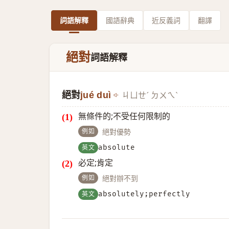
詞語解釋
國語辭典
近反義詞
翻譯
絕對
詞語解釋
絕對
jué duì
ㄐㄩㄝˊ ㄉㄨㄟˋ
無條件的;不受任何限制的
例如
絕對優勢
英文
absolute
必定;肯定
例如
絕對辦不到
英文
absolutely;perfectly