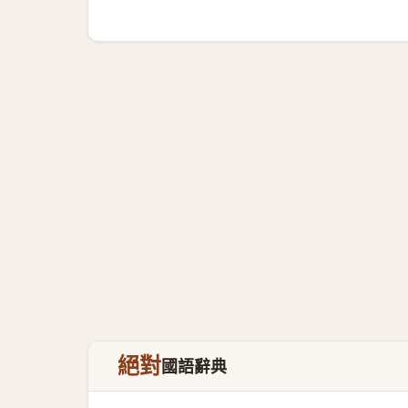
絕對
國語辭典