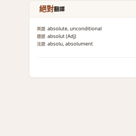
絕對
翻譯
absolute, unconditional
英語
absolut (Adj)​
德語
absolu, absolument
法語