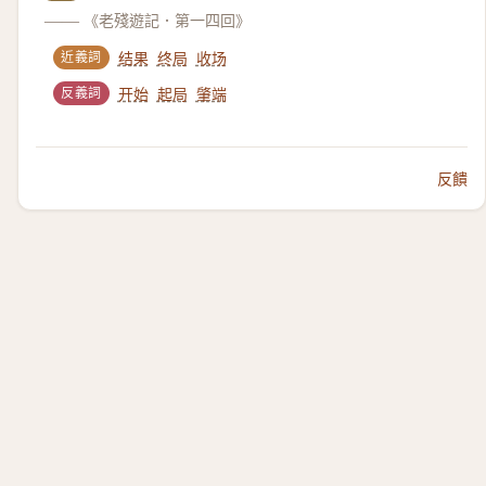
——
《老殘遊記．第一四回》
近義詞
结果
终局
收场
反義詞
开始
起局
肇端
反饋