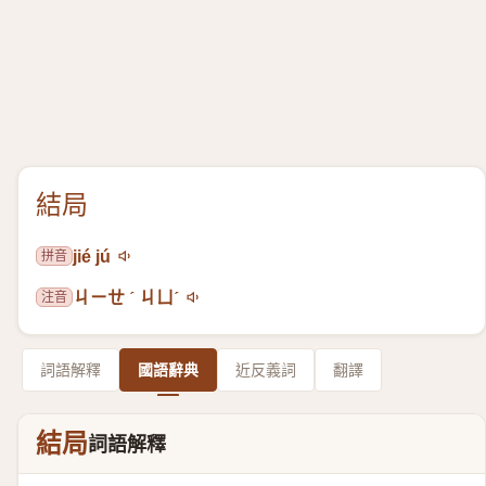
結局
拼音
jié jú
注音
ㄐㄧㄝ ˊ ㄐㄩˊ
詞語解釋
國語辭典
近反義詞
翻譯
結局
詞語解釋