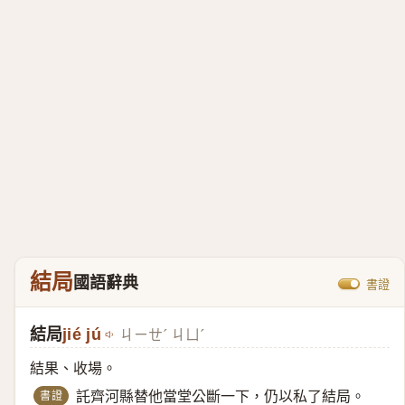
結局
國語辭典
書證
結局
jié jú
ㄐㄧㄝˊ ㄐㄩˊ
結果、收場。
書證
託齊河縣替他當堂公斷一下，仍以私了結局。