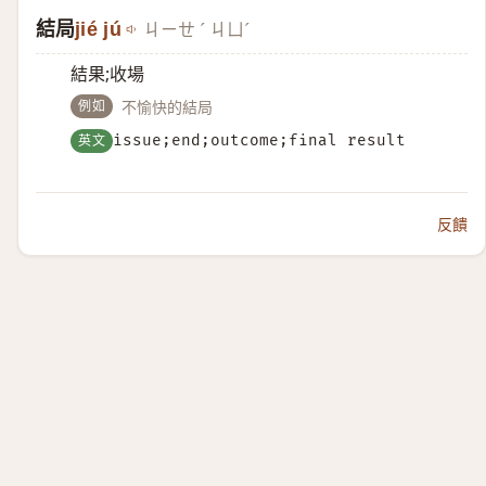
結局
jié jú
ㄐㄧㄝ ˊ ㄐㄩˊ
結果;收場
例如
不愉快的結局
英文
issue;end;outcome;final result
反饋