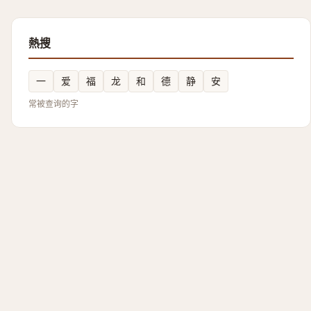
熱搜
一
爱
福
龙
和
德
静
安
常被查询的字