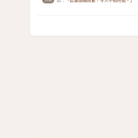
如：
「此事頭緒紛繁，令人不知所措。」