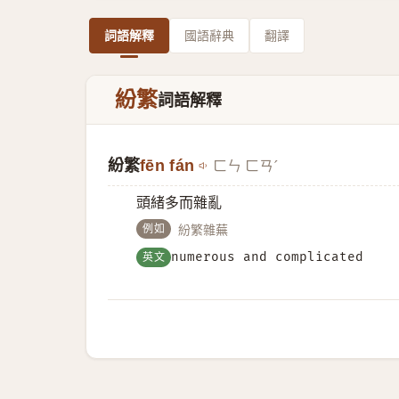
詞語解釋
國語辭典
翻譯
紛繁
詞語解釋
紛繁
fēn fán
ㄈㄣ ㄈㄢˊ
頭緒多而雜亂
例如
紛繁雜蕪
英文
numerous and complicated