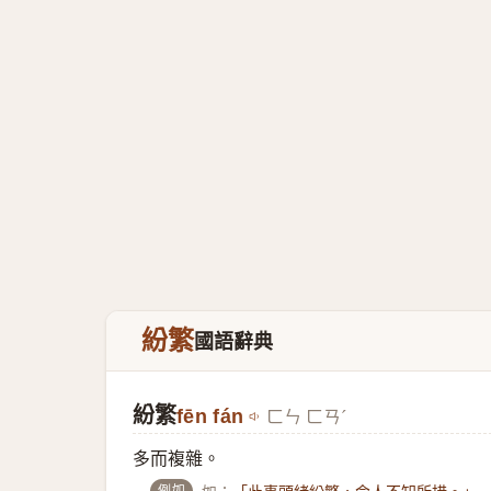
紛繁
國語辭典
紛繁
fēn fán
ㄈㄣ ㄈㄢˊ
多而複雜。
例如