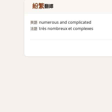
紛繁
翻譯
numerous and complicated
英語
très nombreux et complexes
法語