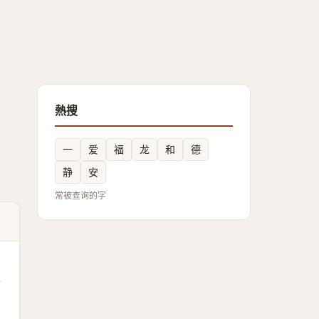
熱搜
一
爱
福
龙
和
德
静
安
常被查询的字