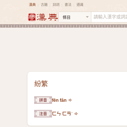
漢典
古籍
詩詞
書法
通識
|
|
|
|
紛繁
拼音
fēn fán
注音
ㄈㄣ ㄈㄢˊ