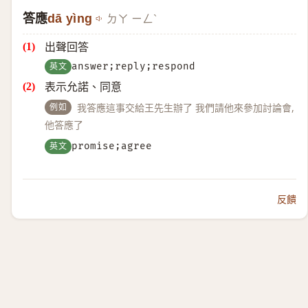
答應
dā yìng
ㄉㄚ ㄧㄥˋ
出聲回答
英文
answer;reply;respond
表示允諾、同意
例如
我答應這事交給王先生辦了 我們請他來參加討論會,
他答應了
英文
promise;agree
反饋