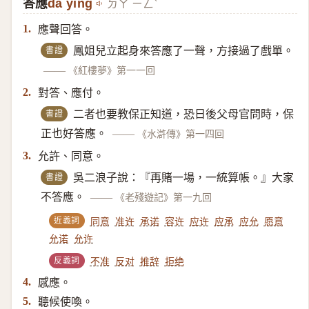
答應
dā yìng
ㄉㄚ ㄧㄥˋ
應聲回答。
1.
書證
鳳姐兒立起身來答應了一聲，方接過了戲單。
——
《紅樓夢》第一一回
對答、應付。
2.
書證
二者也要教保正知道，恐日後父母官問時，保
正也好答應。
——
《水滸傳》第一四回
允許、同意。
3.
書證
吳二浪子說：『再賭一場，一統算帳。』大家
不答應。
——
《老殘遊記》第一九回
近義詞
同意
准许
承诺
容许
应许
应承
应允
愿意
允诺
允许
反義詞
不准
反对
推辞
拒绝
感應。
4.
聽候使喚。
5.