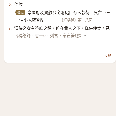
伺候。
6.
書證
寧國府及賈赦那宅兩處自有人款待，只留下三
四個小太監答應。
——
《紅樓夢》第一八回
清時宮女有答應之稱，位在貴人之下，僅供使令。見
7.
。
《稱謂錄．卷一○．列宮．常在答應》
反饋