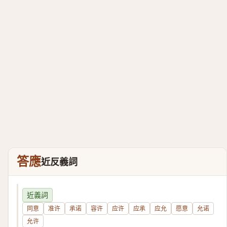
答應
近反義詞
近義詞
同意
准许
承诺
容许
应许
应承
应允
愿意
允诺
允许