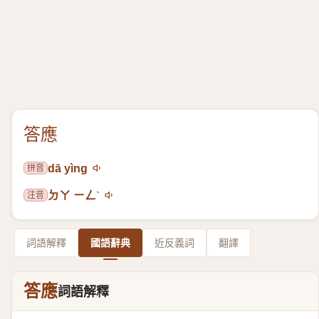
答應
拼音
dā yìng
注音
ㄉㄚ ㄧㄥˋ
詞語解釋
國語辭典
近反義詞
翻譯
答應
詞語解釋