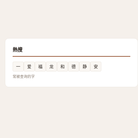
熱搜
一
爱
福
龙
和
德
静
安
常被查询的字