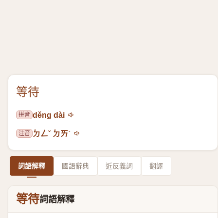
等待
拼音
děng dài
注音
ㄉㄥˇ ㄉㄞˋ
詞語解釋
國語辭典
近反義詞
翻譯
等待
詞語解釋