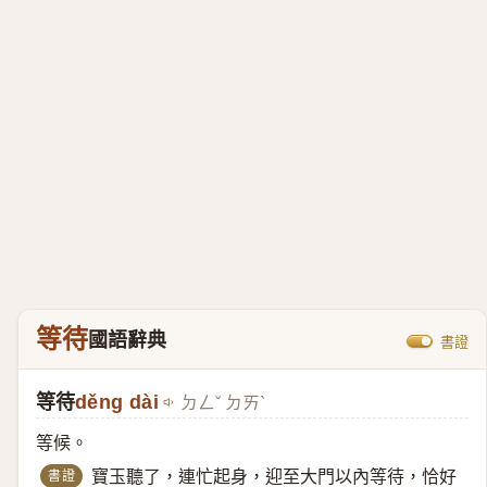
等待
國語辭典
書證
等待
děng dài
ㄉㄥˇ ㄉㄞˋ
等候。
書證
寶玉聽了，連忙起身，迎至大門以內等待，恰好