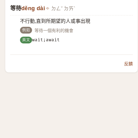
等待
děng dài
ㄉㄥˇ ㄉㄞˋ
不行動,直到所期望的人或事出現
例如
等待一個有利的機會
英文
wait;await
反饋