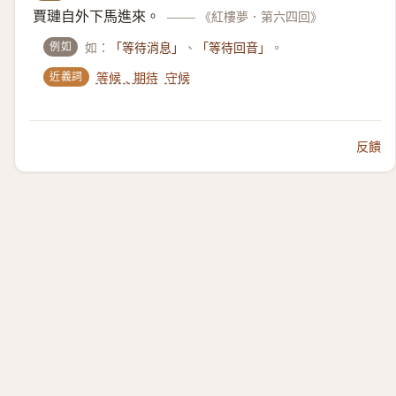
賈璉自外下馬進來。
——
《紅樓夢．第六四回》
例如
如：
、
。
「等待消息」
「等待回音」
近義詞
等候﹑期待
守候
反饋