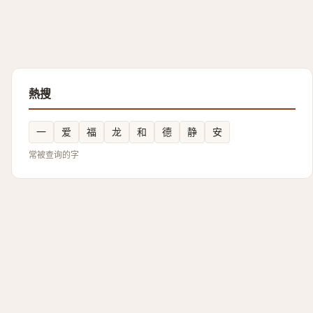
熱搜
一
爱
福
龙
和
德
静
安
常被查询的字