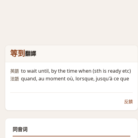
等到
翻譯
to wait until, by the time when (sth is ready etc)​
英語
quand, au moment où, lorsque, jusqu'à ce que
法語
反饋
同音词