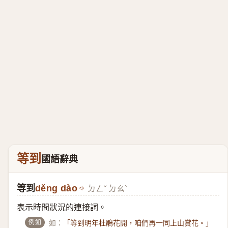
等到
國語辭典
等到
děng dào
ㄉㄥˇ ㄉㄠˋ
表示時間狀況的連接詞。
例如
如：
「等到明年杜鵑花開，咱們再一同上山賞花。」