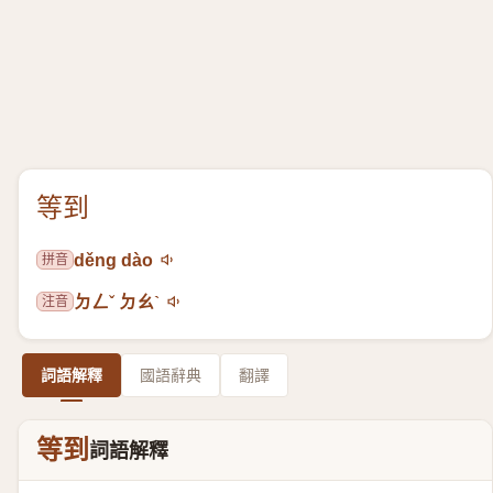
等到
拼音
děng dào
注音
ㄉㄥˇ ㄉㄠˋ
詞語解釋
國語辭典
翻譯
等到
詞語解釋