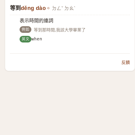
等到
děng dào
ㄉㄥˇ ㄉㄠˋ
表示時間的連詞
例如
等到那時間,我該大學畢業了
英文
when
反饋