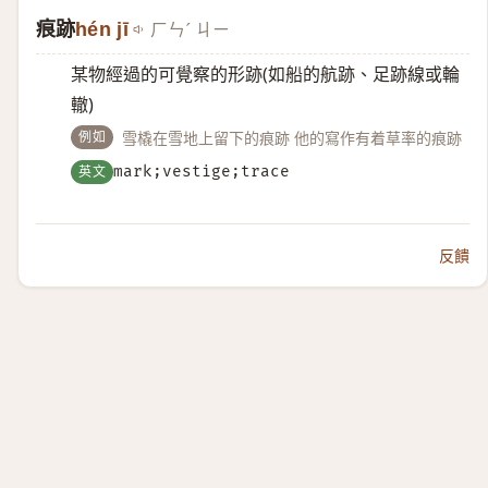
痕跡
hén jī
ㄏㄣˊ ㄐㄧ
某物經過的可覺察的形跡(如船的航跡、足跡線或輪
轍)
例如
雪橇在雪地上留下的痕跡 他的寫作有着草率的痕跡
英文
mark;vestige;trace
反饋