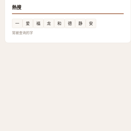
熱搜
一
爱
福
龙
和
德
静
安
常被查询的字