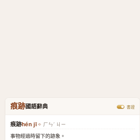
痕跡
國語辭典
書證
痕跡
hén jī
ㄏㄣˊ ㄐㄧ
事物經過時留下的跡象。