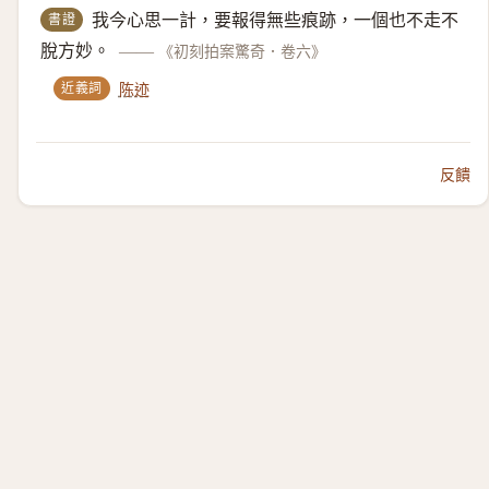
書證
我今心思一計，要報得無些痕跡，一個也不走不
脫方妙。
——
《初刻拍案驚奇．卷六》
近義詞
陈迹
反饋