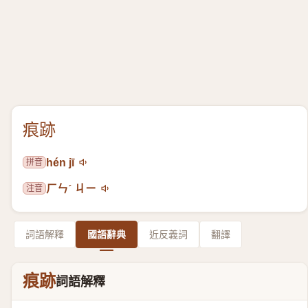
痕跡
拼音
hén jī
注音
ㄏㄣˊ ㄐㄧ
詞語解釋
國語辭典
近反義詞
翻譯
痕跡
詞語解釋