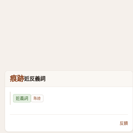
痕跡
近反義詞
近義詞
陈迹
反饋