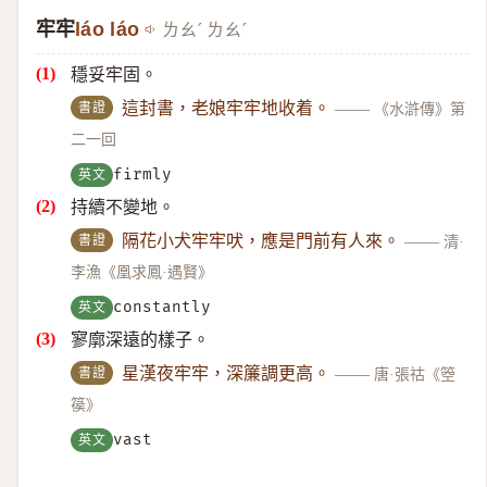
牢牢
láo láo
ㄌㄠˊ ㄌㄠˊ
穩妥牢固。
書證
這封書，老娘牢牢地收着。
——
《水滸傳》第
二一回
英文
firmly
持續不變地。
書證
隔花小犬牢牢吠，應是門前有人來。
——
清·
李漁《凰求鳳·遇賢》
英文
constantly
寥廓深遠的樣子。
書證
星漢夜牢牢，深簾調更高。
——
唐·張祜《箜
篌》
英文
vast