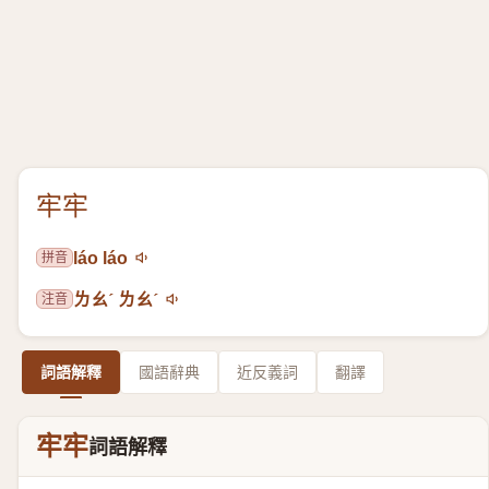
牢牢
拼音
láo láo
注音
ㄌㄠˊ ㄌㄠˊ
詞語解釋
國語辭典
近反義詞
翻譯
牢牢
詞語解釋