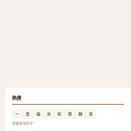
熱搜
一
爱
福
龙
和
德
静
安
常被查询的字