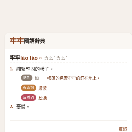
牢牢
國語辭典
牢牢
láo láo
ㄌㄠˊ ㄌㄠˊ
繃緊堅固的樣子。
1.
例如
如：
「帳篷的繩索牢牢的釘在地上。」
近義詞
紧紧
反義詞
松弛
憂鬱。
2.
反饋