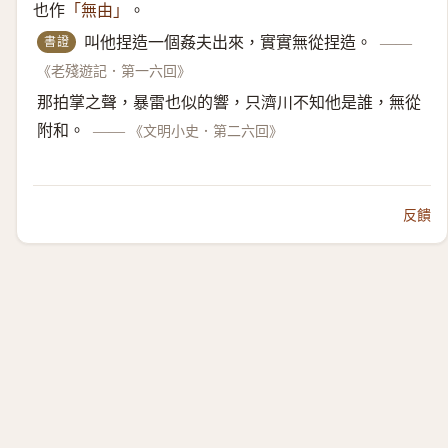
也作
。
「無由」
書證
叫他捏造一個姦夫出來，實實無從捏造。
——
《老殘遊記．第一六回》
那拍掌之聲，暴雷也似的響，只濟川不知他是誰，無從
附和。
——
《文明小史．第二六回》
反饋