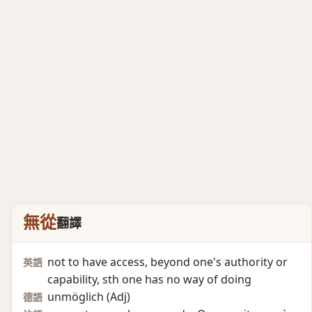
無從
翻譯
not to have access, beyond one's authority or
英語
capability, sth one has no way of doing
unmöglich (Adj)​
德語