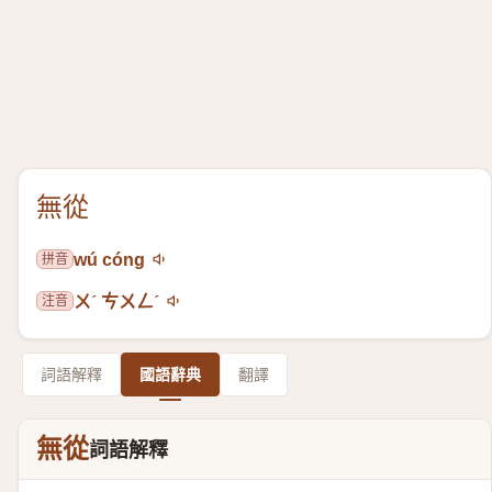
無從
拼音
wú cóng
注音
ㄨˊ ㄘㄨㄥˊ
詞語解釋
國語辭典
翻譯
無從
詞語解釋