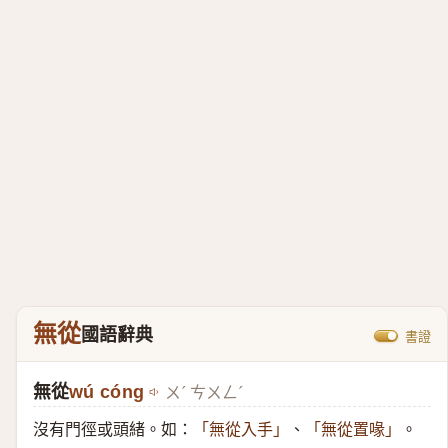
無從
國語辭典
書證
無從
wú cóng
ㄨˊ ㄘㄨㄥˊ
沒有門徑或頭緒。如：
、
。
「無從入手」
「無從置喙」