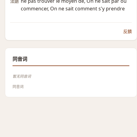
ne pas trouver le moyen de, On ne sait par où
法語
commencer, On ne sait comment s'y prendre
反饋
同音词
暂无同音词
同音词