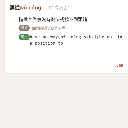
無從
wú cóng
ㄨˊ ㄘㄨㄥˊ
指做某件事沒有辦法或找不到頭緒
例如
問題複雜,無從入手
英文
have no way(of doing sth.);be not in
a position to
反饋