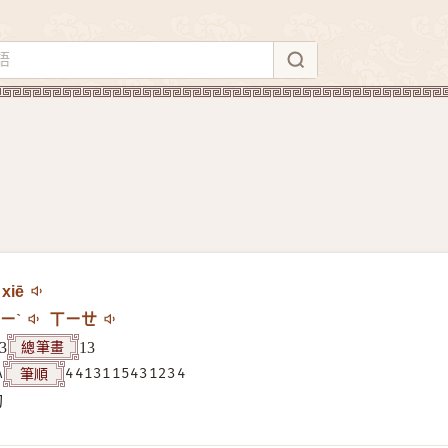
xiē
ㄧˋ
ㄒㄧㄝ
總筆畫
3
13
筆順
A
4413115431234
构