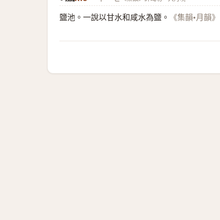
鹽池。一說以甘水和咸水為鹽。
《集韻•月韻》