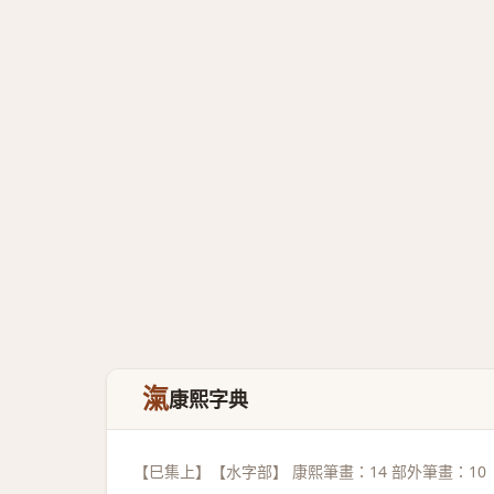
滊
康熙字典
【巳集上】【水字部】 康熙筆畫：14 部外筆畫：10