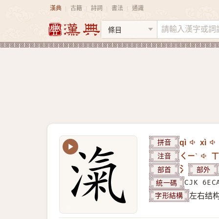
漢典
古籍
詩詞
書法
通識
|
|
|
|
拼音
qì
xì
注音
ㄑㄧˋ
ㄒ
部首
氵
部外
統一碼
CJK 6EC
字形結構
左右结