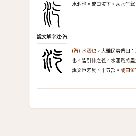
水涸也。或曰泣下。从水气聲
說文解字注·汽
(汽)
水涸也。
大雅民勞傳曰：
也。皆引伸之義。水涸爲將盡
說文巨乞反。十五部。
或曰泣