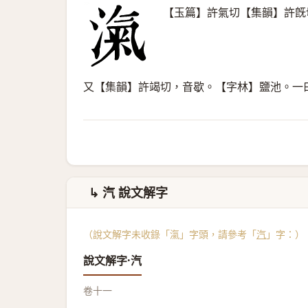
【玉篇】許氣切【集韻】許旣
又【集韻】許竭切，音歇。【字林】鹽池。一
↳ 汽 說文解字
（說文解字未收錄「滊」字頭，請參考「
汽
」字：）
說文解字·汽
卷十一