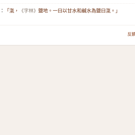
：
「滊，
《字林》
鹽地。一曰以甘水和鹹水為鹽曰滊。」
反