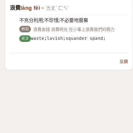
浪費
làng fèi
ㄌㄤˋ ㄈㄟˋ
不充分利用;不珍惜;不必要地廢棄
例如
浪費金錢 浪費時光 在小事上浪費我們的精力
英文
waste;lavish;squander spand;
反饋