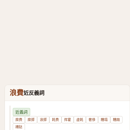
浪費
近反義詞
近義詞
糜费
糜掷
浪掷
耗费
挥霍
虚耗
奢侈
糟塌
糟蹋
蹧跶