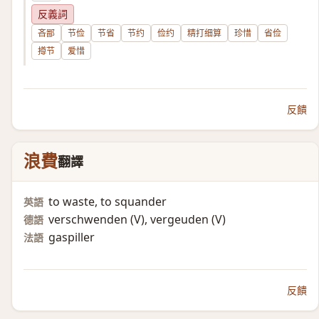
反義詞
吝鄙
节俭
节省
节约
俭约
精打细算
珍惜
省俭
撙节
爱惜
反饋
浪費
翻譯
to waste, to squander
英語
verschwenden (V)​, vergeuden (V)​
德語
gaspiller
法語
反饋