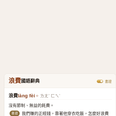
浪費
國語辭典
書證
浪費
làng fèi
ㄌㄤˋ ㄈㄟˋ
沒有節制、無益的耗費。
書證
我們賺的正經錢，靠著他穿衣吃飯，怎麼好浪費