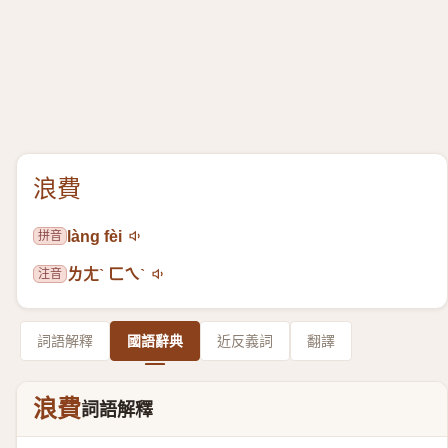
浪費
拼音
làng fèi
注音
ㄌㄤˋ ㄈㄟˋ
詞語解釋
國語辭典
近反義詞
翻譯
浪費
詞語解釋