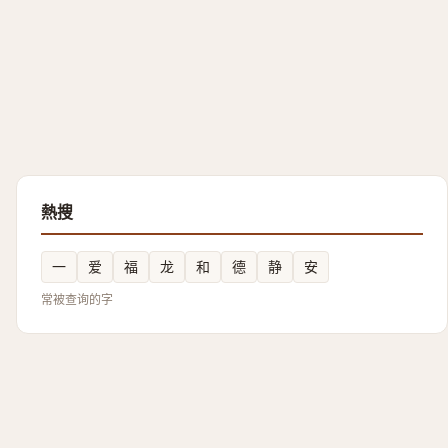
熱搜
一
爱
福
龙
和
德
静
安
常被查询的字