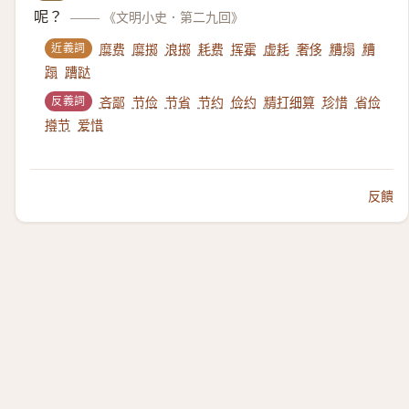
呢？
——
《文明小史．第二九回》
近義詞
糜费
糜掷
浪掷
耗费
挥霍
虚耗
奢侈
糟塌
糟
蹋
蹧跶
反義詞
吝鄙
节俭
节省
节约
俭约
精打细算
珍惜
省俭
撙节
爱惜
反饋