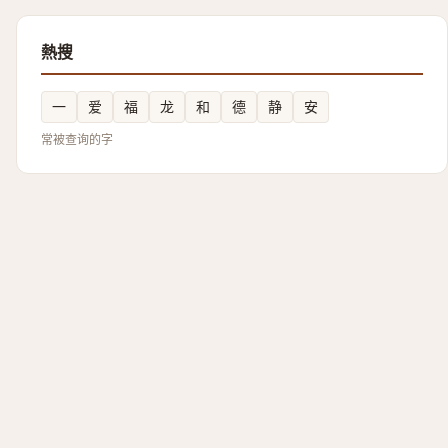
熱搜
一
爱
福
龙
和
德
静
安
常被查询的字