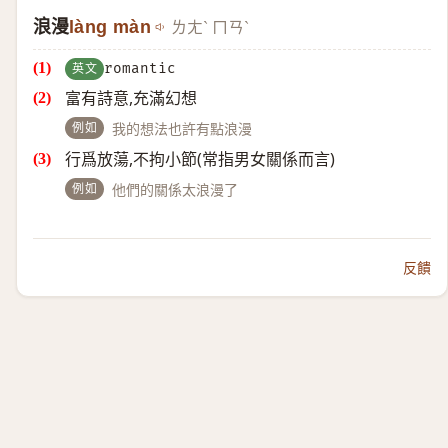
浪漫
làng màn
ㄌㄤˋ ㄇㄢˋ
英文
romantic
富有詩意,充滿幻想
例如
我的想法也許有點浪漫
行爲放蕩,不拘小節(常指男女關係而言)
例如
他們的關係太浪漫了
反饋