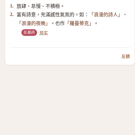
放肆、怠慢、不積極。
1.
富有詩意，充滿感性氣氛的。如：
、
2.
「浪漫的詩人」
。也作
。
「浪漫的夜晚」
「羅曼蒂克」
反義詞
现实
反饋