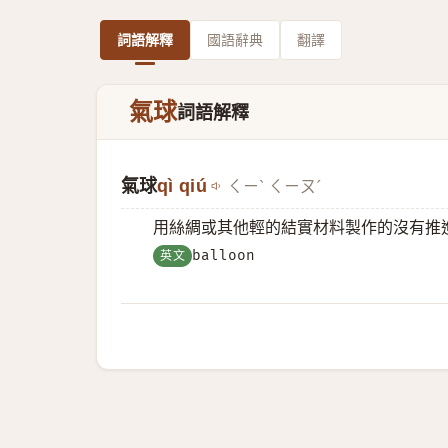
詞語解釋
國語辭典
翻譯
氣球
詞語解釋
氣球
qì qiú
ㄑㄧˋ ㄑㄧㄡˊ
用絲綢或其他輕的結實材料製作的沒有推
英文
balloon