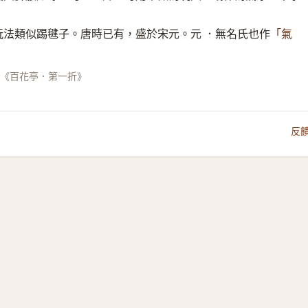
法類似踢毽子。唐時已有，盛於宋元。元 ．無名氏也作
「氣
《百花亭．第一折》
反