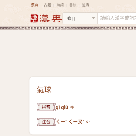
漢典
古籍
詩詞
書法
通識
|
|
|
|
氣球
拼音
qì qiú
注音
ㄑㄧˋ ㄑㄧㄡˊ