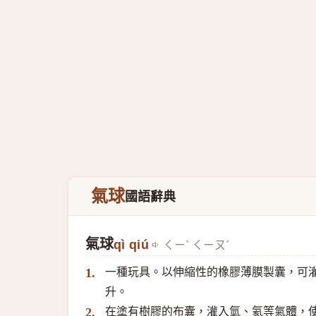
氣球
國語辭典
氣球
qì qiú
ㄑㄧˋ ㄑㄧㄡˊ
一種玩具。以伸縮性的橡膠薄膜製囊，可
1.
升。
在塗有樹膠的布囊，灌入氫、氦等氣體，
2.