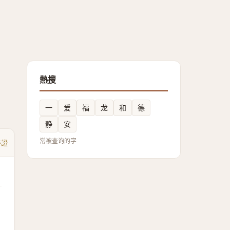
熱搜
一
爱
福
龙
和
德
静
安
常被查询的字
書證