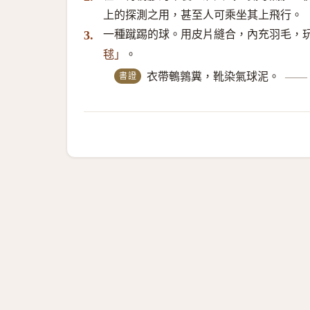
上的探測之用，甚至人可乘坐其上飛行。
一種蹴踢的球。用皮片縫合，內充羽毛，玩
3.
。
毬」
書證
衣帶鵪鶉糞，靴染氣球泥。
——