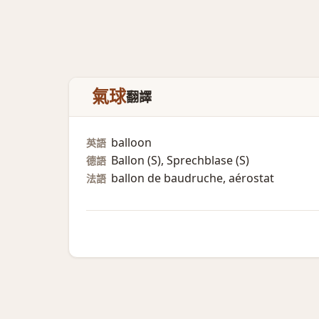
氣球
翻譯
balloon
英語
Ballon (S)​, Sprechblase (S)​
德語
ballon de baudruche, aérostat
法語