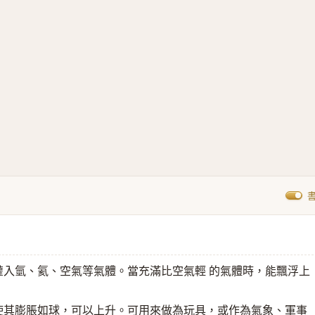
灌入氫、氦、空氣等氣體。當充滿比空氣輕 的氣體時，能飄浮上
使其膨脹如球，可以上升。可用來做為玩具，或作為氣象、軍事