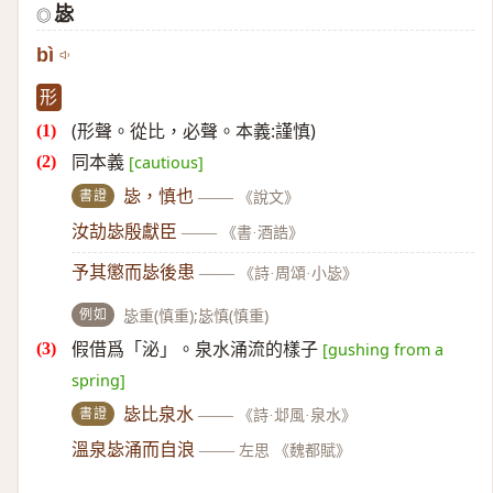
毖
◎
bì
形
(形聲。從比，必聲。本義:謹慎)
同本義
[cautious]
書證
毖，慎也
——
《說文》
汝劼毖殷獻臣
——
《書·酒誥》
予其懲而毖後患
——
《詩·周頌·小毖》
例如
毖重(慎重);毖慎(慎重)
假借爲「泌」。泉水涌流的樣子
[gushing from a
spring]
書證
毖比泉水
——
《詩·邶風·泉水》
溫泉毖涌而自浪
——
左思 《魏都賦》