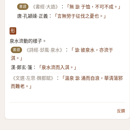
書證
《書經·大誥》
：
「無 毖 于恤，不可不成。」
唐·孔穎達·正義：
「言無勞于征伐之憂也。」
形
泉水流動的樣子。
書證
《詩經·邶風·泉水》
：
「 毖 彼泉水，亦流于
淇。」
漢·鄭玄·箋：
「泉水流而入淇。」
《文選·左思·魏都賦》
：
「溫泉 毖 涌而自浪，華清蕩邪
而難老。」
反饋