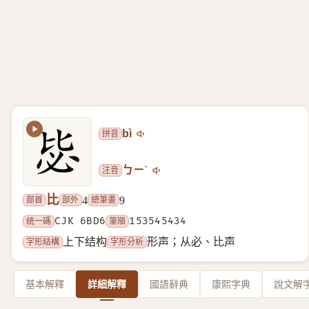
拼音
bì
注音
ㄅㄧˋ
比
部首
部外
總筆畫
4
9
統一碼
CJK 6BD6
筆順
153545434
字形結構
字形分析
上下结构
形声；从必、比声
基本解釋
詳細解釋
國語辭典
康熙字典
說文解