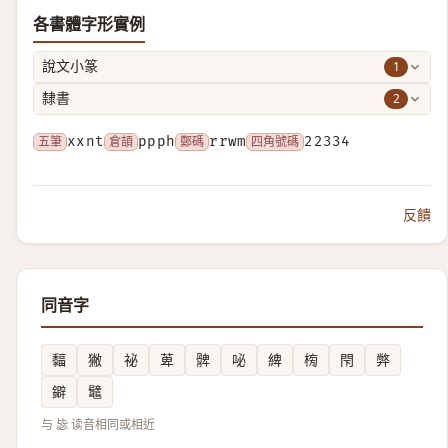
各書體字形實例
1
說文小篆
2
隸書
五筆
xxnt
倉頡
ppph
鄭碼
rrwm
四角號碼
22334
反饋
同音字
䵗
獙
祕
萆
髀
咇
綼
㮄
閇
㢢
鐴
鼊
与 毖 读音相同或相近