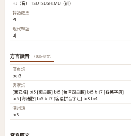
HI（音） TSUTSUSHIMU（訓）
韓語羅馬
PI
現代韓語
비
方言讀音
（舊版簡文）
廣東話
bei3
客家話
[宝安腔] bi5 [梅县腔] bi5 [台湾四县腔] bi5 bit7 [客英字典]
bi5 [海陆腔] bi5 bit7 [客语拼音字汇] bi3 bi4
潮州話
bi3
音系簡文