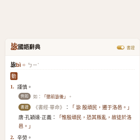
毖
國語辭典
書證
毖
bì
ㄅㄧˋ
動
謹慎。
1.
例如
如：
。
「懲前毖後」
書證
《書經·畢命》
：
「 毖 殷頑民，遷于洛邑。」
唐·孔穎達·正義：
「惟殷頑民，恐其叛亂，故徒於洛
邑。」
辛勞。
2.