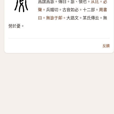
爲謀爲毖。傳曰。毖、愼也。
从比。必
聲。
兵媚切。古音如必。十二部。
周書
曰。無毖于卹。
大誥文。某氏傳云。無
勞於憂。
反饋