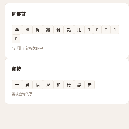
同部首
毕
毗
毘
毚
琵
毙
比
𭯑
𣬗
𰚌
𣬐
𣬔
与「比」部相关的字
熱搜
一
爱
福
龙
和
德
静
安
常被查询的字