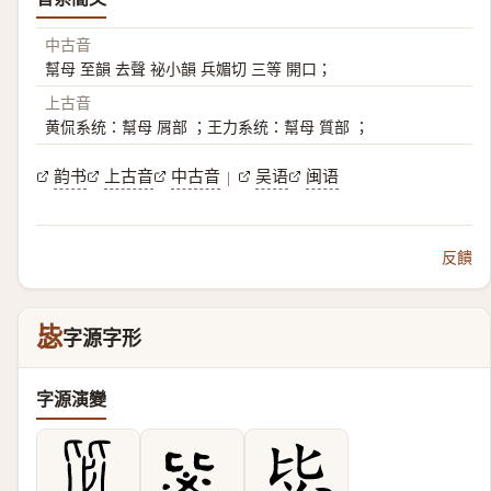
中古音
幫母 至韻 去聲 祕小韻 兵媚切 三等 開口；
上古音
黄侃系统：幫母 屑部 ；王力系统：幫母 質部 ；
韵书
上古音
中古音
吴语
闽语
|
反饋
毖
字源字形
字源演變