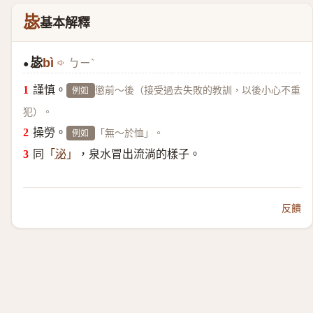
毖
基本解釋
毖
bì
ㄅㄧˋ
●
謹慎。
懲前～後（接受過去失敗的教訓，以後小心不重
例如
犯）。
操勞。
「無～於恤」。
例如
同
，泉水冒出流淌的樣子。
「
泌
」
反饋