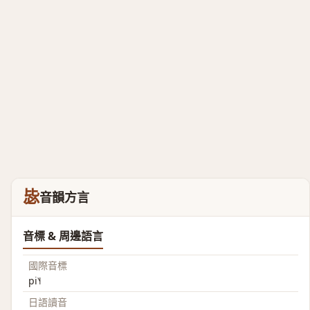
毖
音韻方言
音標 & 周邊語言
國際音標
pi˥˧
日語讀音