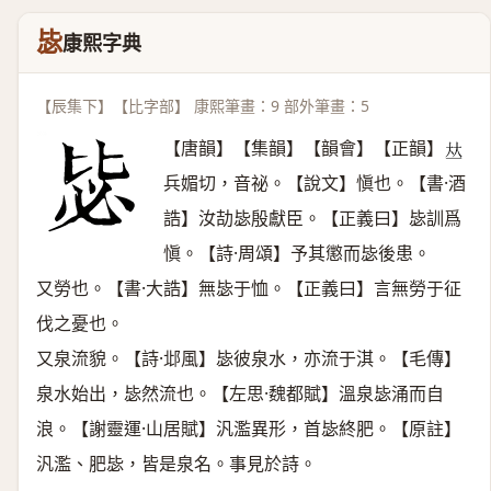
毖
康熙字典
【辰集下】【比字部】 康熙筆畫：9 部外筆畫：5
【唐韻】【集韻】【韻會】【正韻】
𠀤
兵媚切，音祕。【說文】愼也。【書·酒
誥】汝劼毖殷獻臣。【正義曰】毖訓爲
愼。【詩·周頌】予其懲而毖後患。
又勞也。【書·大誥】無毖于恤。【正義曰】言無勞于征
伐之憂也。
又泉流貌。【詩·邶風】毖彼泉水，亦流于淇。【毛傳】
泉水始出，毖然流也。【左思·魏都賦】溫泉毖涌而自
浪。【謝靈運·山居賦】汎濫異形，首毖終肥。【原註】
汎濫、肥毖，皆是泉名。事見於詩。