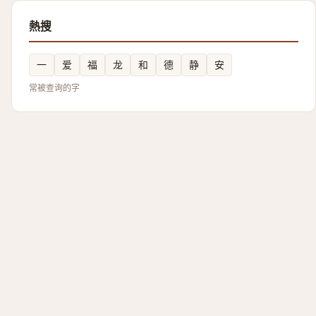
熱搜
一
爱
福
龙
和
德
静
安
常被查询的字