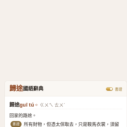
歸途
國語辭典
書證
歸途
guī tú
ㄍㄨㄟ ㄊㄨˊ
回家的路途。
書證
所有財物，但憑太保取去，只是鞍馬衣裳，須留