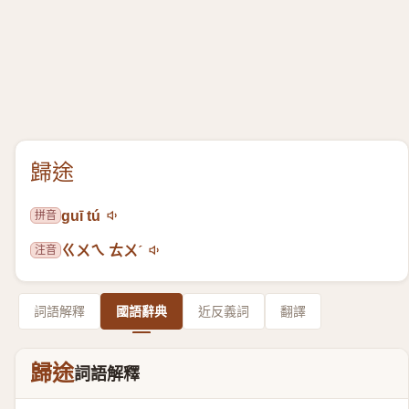
歸途
拼音
guī tú
注音
ㄍㄨㄟ ㄊㄨˊ
詞語解釋
國語辭典
近反義詞
翻譯
歸途
詞語解釋