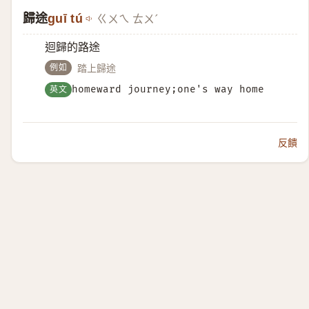
歸途
guī tú
ㄍㄨㄟ ㄊㄨˊ
迴歸的路途
例如
踏上歸途
英文
homeward journey;one's way home
反饋