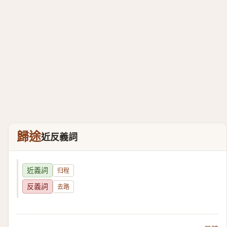
歸途
近反義詞
近義詞
归程
反義詞
去路