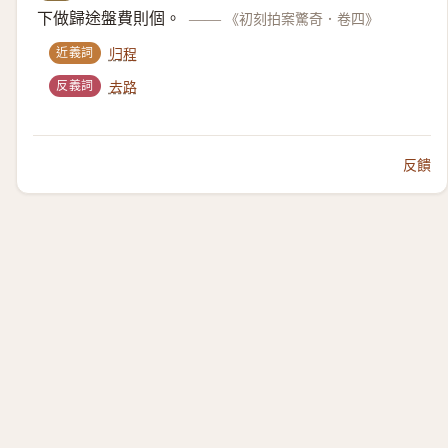
下做歸途盤費則個。
——
《初刻拍案驚奇．卷四》
近義詞
归程
反義詞
去路
反饋