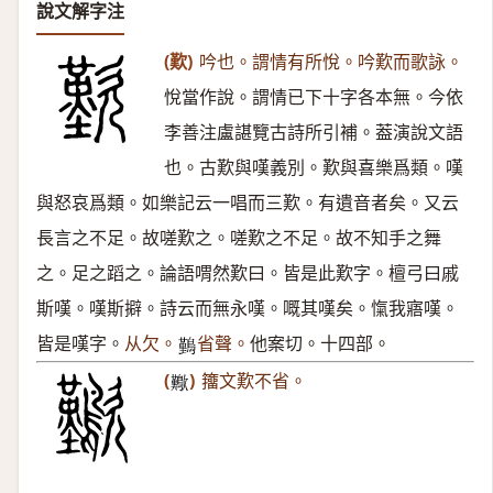
說文解字注
(歎)
吟也。謂情有所悅。吟歎而歌詠。
悅當作說。謂情已下十字各本無。今依
李善注盧諶覽古詩所引補。葢演說文語
也。古歎與嘆義別。歎與喜樂爲類。嘆
與怒哀爲類。如樂記云一唱而三歎。有遺音者矣。又云
長言之不足。故嗟歎之。嗟歎之不足。故不知手之舞
之。足之蹈之。論語喟然歎曰。皆是此歎字。檀弓曰戚
斯嘆。嘆斯擗。詩云而無永嘆。嘅其嘆矣。愾我寤嘆。
皆是嘆字。
从欠。
省聲。
他案切。十四部。
𪅀
(
)
籒文歎不省。
𣥁