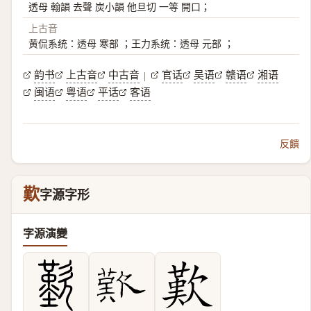
透母 翰韻 去聲 炭小韻 他旦切 一等 開口；
上古音
黄侃系统：透母 寒部 ；王力系统：透母 元部 ；
韵书
上古音
中古音
官话
吴语
赣语
湘语
|
闽语
粤语
平话
客语
反饋
歎
字源字形
字源演變