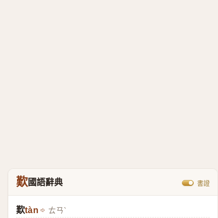
歎
國語辭典
書證
歎
tàn
ㄊㄢˋ