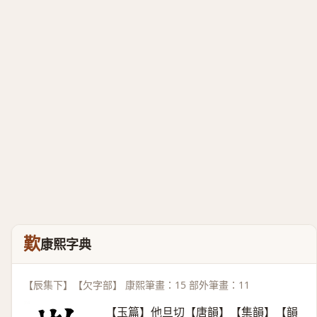
歎
康熙字典
【辰集下】【欠字部】 康熙筆畫：15 部外筆畫：11
【玉篇】他旦切【唐韻】【集韻】【韻