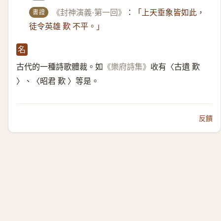
書證
《封神演義·第一回》
：
「上天垂象皆如此，
徒令英雄 歎 不平。」
名
古代的一種詩歌體裁。如
收有〈古遺 歎
《樂府詩集》
〉、〈昭君 歎 〉等是。
反饋