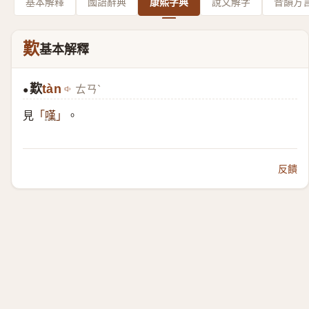
基本解釋
國語辭典
康熙字典
說文解字
音韻方
歎
基本解釋
歎
tàn
ㄊㄢˋ
●
見
。
「
嘆
」
反饋