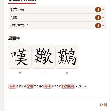
2
說文小篆
2
隸書
2
傳抄古文字
異體字
嘆
𣥁
𪇽
五筆
akfw
倉頡
tono
鄭碼
eaor
四角號碼
47882
反饋