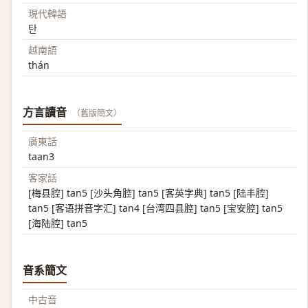
現代韓語
탄
越南語
thán
方言讀音
（舊版簡文）
廣東話
taan3
客家話
[梅县腔] tan5 [沙头角腔] tan5 [客英字典] tan5 [陆丰腔]
tan5 [客语拼音字汇] tan4 [台湾四县腔] tan5 [宝安腔] tan5
[海陆腔] tan5
音系簡文
中古音