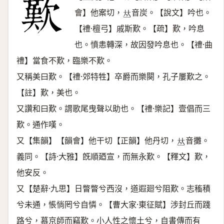
會】他案切，
音炭。【說文】吟也。
𠀤
【禮·檀弓】戚斯歎。【疏】歎，吟息
也。憤恚轉深，故因發吟息也。【禮·曲
禮】當食不歎，臨樂不歎。
又稱美曰歎。【禮·郊特牲】卒爵而樂闋，孔子屢歎之。
【註】歎，美也。
又讚和曰歎。謂歌尾曳聲以助也。【禮·樂記】壹倡而三
歎。通作嘆。
又【集韻】【韻會】他干切【正韻】他丹切，
音攤。
𠀤
義同。【詩·大雅】旣順廼宣，而無永歎。【釋文】歎，
他安反。
又【楚辭·九思】日瞥瞥兮西沒，道遐廻兮阻歎。志稸積
兮未通，悵惝罔兮自憐。【曹大家·東征賦】涉封丘而踐
路兮，慕京師而竊歎。小人性之懷土兮，自書傳而有