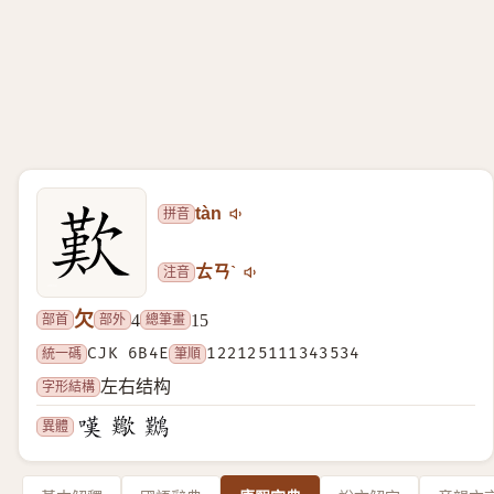
拼音
tàn
注音
ㄊㄢˋ
欠
部首
部外
總筆畫
4
15
統一碼
CJK 6B4E
筆順
122125111343534
字形結構
左右结构
異體