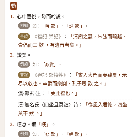
動
心中喜悅，發而吟詠。
1.
例如
如：
、
。
「吟 歎 」
「詠 歎 」
書證
《禮記·樂記》
：
「清廟之瑟，朱弦而疏越，
壹倡而三 歎 ，有遺音者矣。」
讚美。
2.
例如
如：
。
「歎賞」
書證
《禮記·郊特牲》
：
「賓入大門而奏肆夏，示
易以敬也。卒爵而樂闋，孔子屢 歎 之。」
漢·鄭玄·注：
「美此禮也。」
漢·無名氏〈四坐且莫諠〉詩：
「從風入君懷，四坐
莫不 歎 。」
嘆息。通
。
3.
「嘆」
例如
如：
、
。
「悲 歎 」
「嗟 歎 」