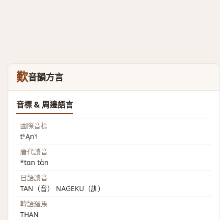
歎
音韻方言
音標 & 周邊語言
國際音標
tʰĄn˥˧
唐代讀音
*tɑn tɑ̀n
日語讀音
TAN（音） NAGEKU（訓）
韓語羅馬
THAN