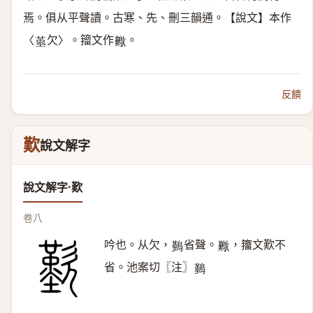
焉。俱从平聲讀。古寒、先、刪三韻通。【說文】本作
〈
欠〉。籀文作
。
𡏳
𣥁
反饋
歎
說文解字
說文解字·歎
卷八
吟也。从欠，
省聲。
，籒文歎不
𪅀
𣥁
省。池案切〖注〗
𪇠