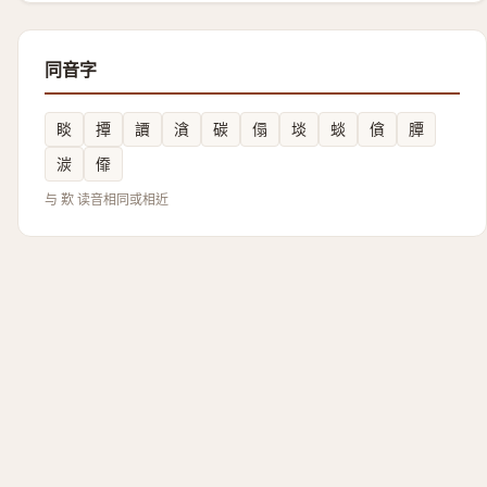
同音字
睒
撢
䜖
㵅
碳
傝
埮
䗊
僋
䐺
湠
㒎
与 歎 读音相同或相近