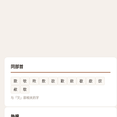
同部首
欼
欨
欮
歀
欯
歏
歛
歇
歔
欱
欳
歍
与「欠」部相关的字
熱搜