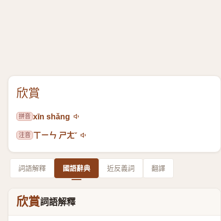
欣賞
拼音
xīn shǎng
注音
ㄒㄧㄣ ㄕㄤˇ
詞語解釋
國語辭典
近反義詞
翻譯
欣賞
詞語解釋