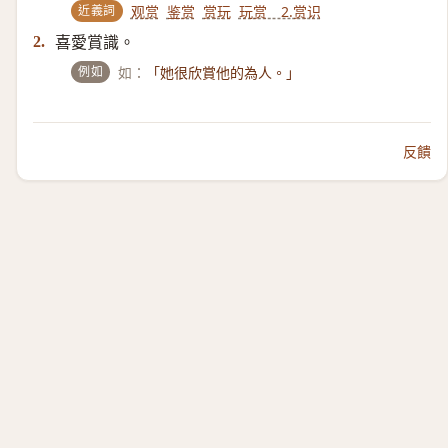
近義詞
观赏
鉴赏
赏玩
玩赏 2.赏识
喜愛賞識。
2.
例如
如：
「她很欣賞他的為人。」
反饋