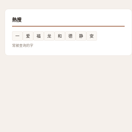
熱搜
一
爱
福
龙
和
德
静
安
常被查询的字