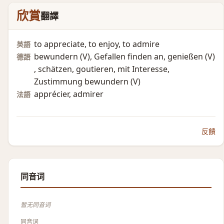
欣賞
翻譯
to appreciate, to enjoy, to admire
英語
bewundern (V)​, Gefallen finden an, genießen (V)​
德語
, schätzen, goutieren, mit Interesse,
Zustimmung bewundern (V)​
apprécier, admirer
法語
反饋
同音词
暂无同音词
同音词