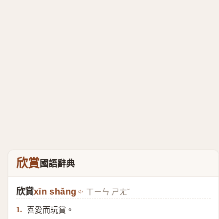
欣賞
國語辭典
欣賞
xīn shǎng
ㄒㄧㄣ ㄕㄤˇ
喜愛而玩賞。
1.