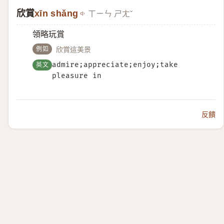
欣賞
xīn shǎng
ㄒㄧㄣ ㄕㄤˇ
領略玩賞
例如
欣賞這美景
英文
admire;appreciate;enjoy;take
pleasure in
反饋