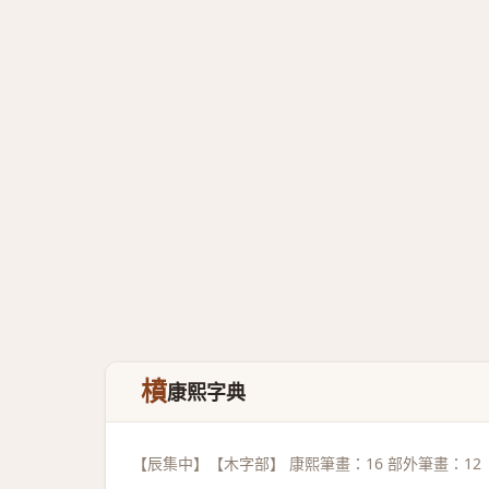
橨
康熙字典
【辰集中】【木字部】 康熙筆畫：16 部外筆畫：12