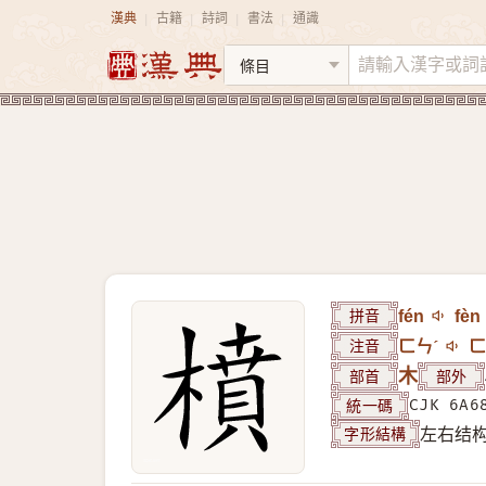
漢典
古籍
詩詞
書法
通識
|
|
|
|
拼音
fén
fèn
注音
ㄈㄣˊ
ㄈ
部首
木
部外
統一碼
CJK 6A6
字形結構
左右结