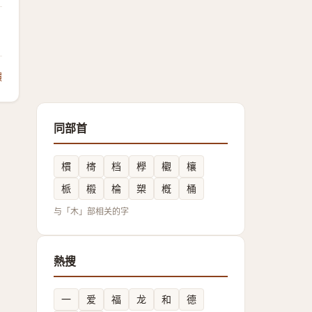
饋
同部首
樌
槣
档
㰒
欟
欀
㭛
榝
棆
槊
槪
桶
与「木」部相关的字
熱搜
一
爱
福
龙
和
德