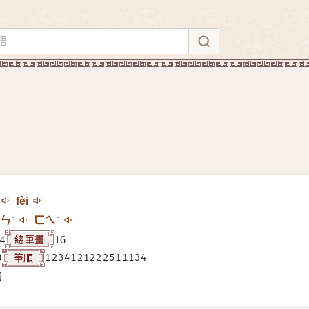
fèi
ㄣˋ
ㄈㄟˋ
總筆畫
4
16
筆順
8
1234121222511134
构