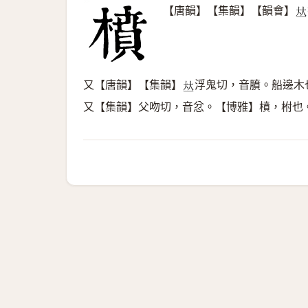
【唐韻】【集韻】【韻會】
𠀤
又【唐韻】【集韻】
浮鬼切，音膹。船邊木
𠀤
又【集韻】父吻切，音忿。【博雅】橨，柎也