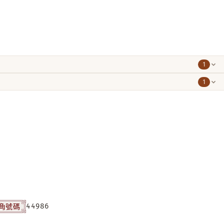
1
1
角號碼
44986