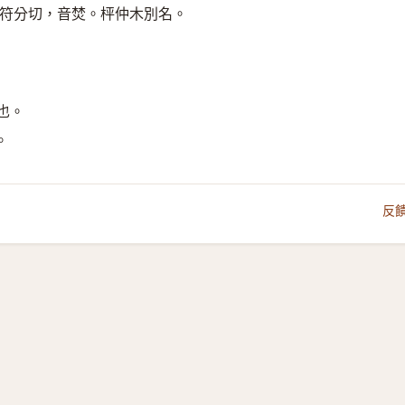
符分切，音焚。枰仲木別名。
也。
。
反