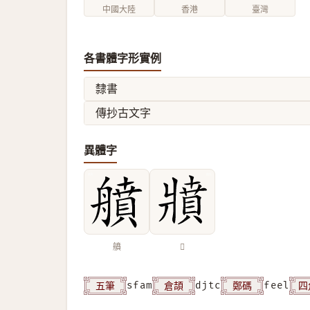
中國大陸
香港
臺灣
各書體字形實例
隸書
傳抄古文字
異體字
䒈
𤖘
五筆
倉頡
鄭碼
四
sfam
djtc
feel