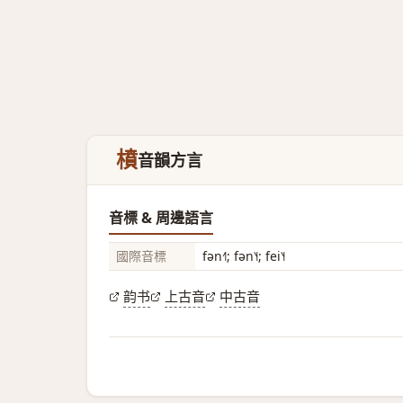
橨
音韻方言
音標 & 周邊語言
國際音標
fən˧˥; fən˥˧; fei˥˧
韵书
上古音
中古音