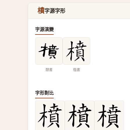
橨
字源字形
字源演變
隸書
楷書
字形對比