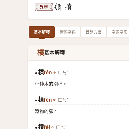
異體
基本解釋
康熙字典
音韻方言
字源字形
橨
基本解釋
橨
fén
ㄈㄣˊ
●
枰仲木的別稱。
橨
fèn
ㄈㄣˋ
●
器物的腳。
橨
fèi
ㄈㄟˋ
●