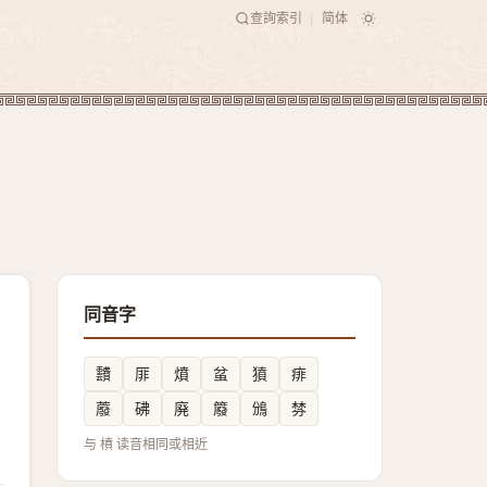
查詢索引
简体
|
同音字
靅
厞
燌
蚠
獖
痱
䕠
砩
廃
䉬
鳻
棼
与 橨 读音相同或相近