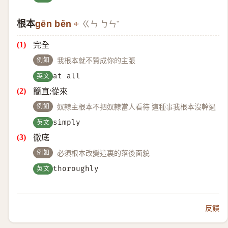
根本
gēn běn
ㄍㄣ ㄅㄣˇ
完全
例如
我根本就不贊成你的主張
英文
at all
簡直;從來
例如
奴隸主根本不把奴隸當人看待 這種事我根本沒幹過
英文
simply
徹底
例如
必須根本改變這裏的落後面貌
英文
thoroughly
反饋