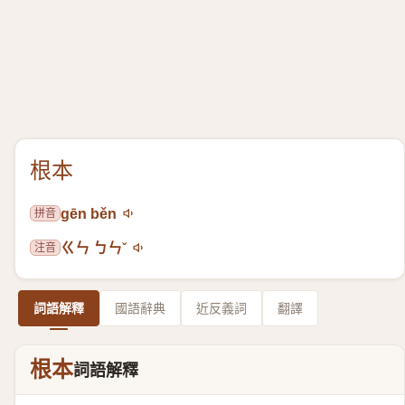
根本
拼音
gēn běn
注音
ㄍㄣ ㄅㄣˇ
詞語解釋
國語辭典
近反義詞
翻譯
根本
詞語解釋