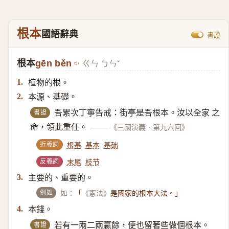
根本
國語辭典
書證
根本
gēn běn
ㄍㄣ ㄅㄣˇ
植物的根。
1.
本源、基礎。
2.
書證
吾累次丁寧告戒：街亭是吾根本。汝以全家 之
命，領此重任。
——
《三國演義．第九六回》
近義詞
根基
基本
基础
反義詞
末尾
枝节
主要的、重要的。
3.
例如
如：
「
《憲法》
是國家的根本大法。」
本錢。
4.
書證
若有一兩二兩贏餘，便也留著些做個根本。