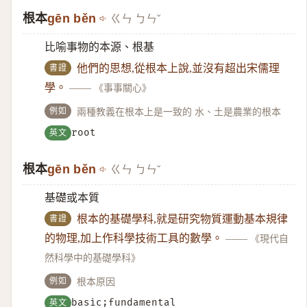
根本
gēn běn
ㄍㄣ ㄅㄣˇ
比喻事物的本源、根基
書證
他們的思想,從根本上說,並沒有超出宋儒理
學。
——
《事事關心》
例如
兩種教義在根本上是一致的 水、土是農業的根本
英文
root
根本
gēn běn
ㄍㄣ ㄅㄣˇ
基礎或本質
書證
根本的基礎學科,就是研究物質運動基本規律
的物理,加上作科學技術工具的數學。
——
《現代自
然科學中的基礎學科》
例如
根本原因
英文
basic;fundamental