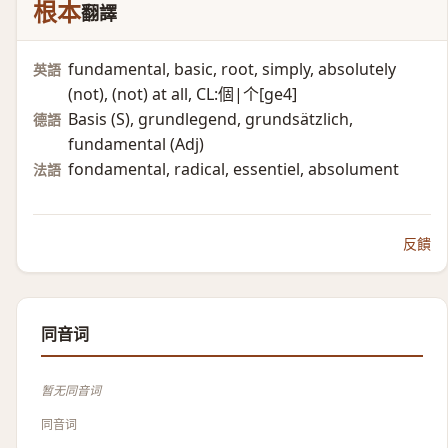
根本
翻譯
fundamental, basic, root, simply, absolutely
英語
(not)​, (not)​ at all, CL:個|个[ge4]
Basis (S)​, grundlegend, grundsätzlich,
德語
fundamental (Adj)​
fondamental, radical, essentiel, absolument
法語
反饋
同音词
暂无同音词
同音词