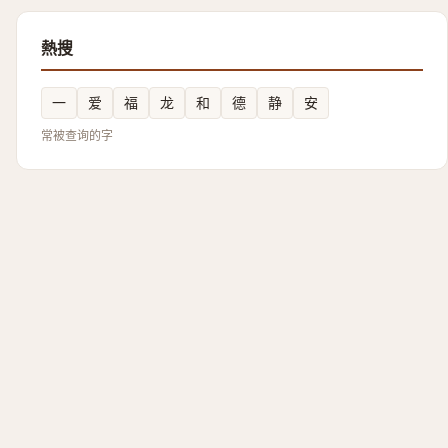
熱搜
一
爱
福
龙
和
德
静
安
常被查询的字