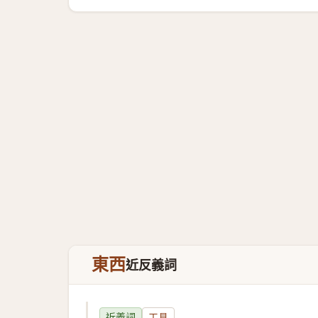
東西
近反義詞
近義詞
工具