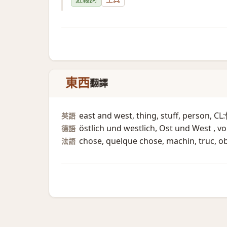
東西
翻譯
east and west, thing, stuff, person, C
英語
östlich und westlich, Ost und West , vo
德語
chose, quelque chose, machin, truc, obj
法語