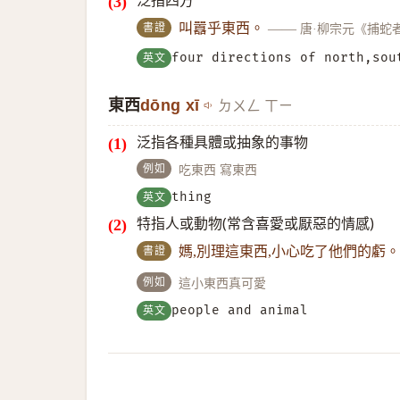
泛指四方
書證
叫囂乎東西。
——
唐·柳宗元《捕蛇
英文
four directions of north,sou
東西
dōng xī
ㄉㄨㄥ ㄒㄧ
泛指各種具體或抽象的事物
例如
吃東西 寫東西
英文
thing
特指人或動物(常含喜愛或厭惡的情感)
書證
媽,別理這東西,小心吃了他們的虧
例如
這小東西真可愛
英文
people and animal