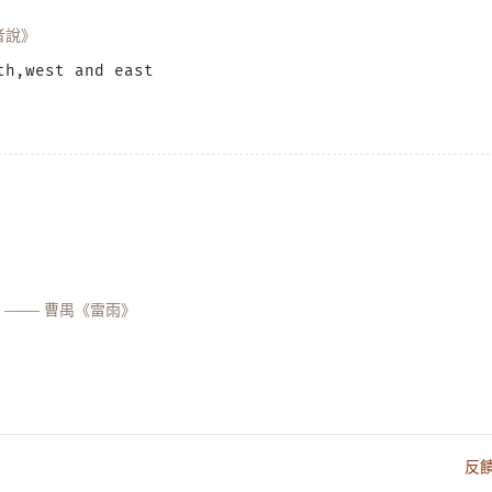
者說》
th,west and east
。
——
曹禺《雷雨》
反