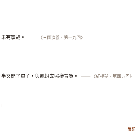
，未有寧歲。
——
《三國演義．第一九回》
一半又開了單子，與鳳姐去照樣置買。
——
《紅樓夢．第四五回》
！」
反