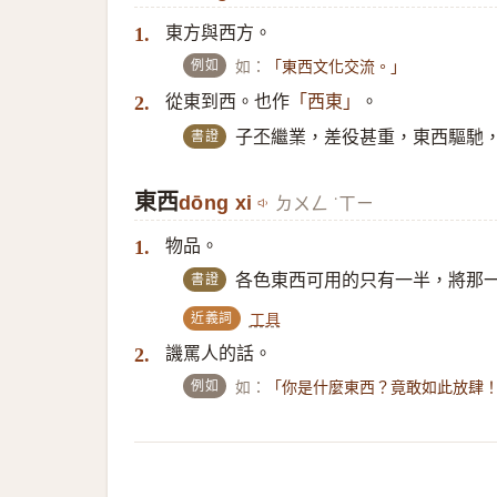
東方與西方。
1.
例如
如：
「東西文化交流。」
從東到西。也作
。
2.
「西東」
書證
子丕繼業，差役甚重，東西驅馳
東西
dōng xi
ㄉㄨㄥ ˙ㄒㄧ
物品。
1.
書證
各色東西可用的只有一半，將那
近義詞
工具
譏罵人的話。
2.
例如
如：
「你是什麼東西？竟敢如此放肆