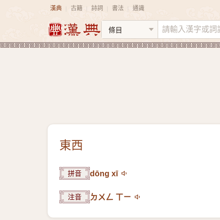
漢典
古籍
詩詞
書法
通識
|
|
|
|
東西
拼音
dōng xī
注音
ㄉㄨㄥ ㄒㄧ