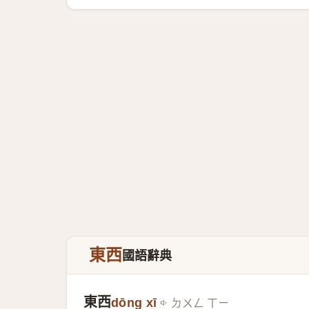
東西
國語辭典
東西
dōng xī
ㄉㄨㄥ ㄒㄧ