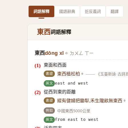
詞語解釋
國語辭典
近反義詞
翻譯
東西
詞語解釋
東西
dōng xī
ㄉㄨㄥ ㄒㄧ
東面和西面
書證
東西植松柏。
——
《玉臺新詠·古詩
英文
east and west
從西到東的距離
書證
縱有健婦把鋤犁,禾生隴畝無東西。
例如
中國東西5000公里
英文
from east to west