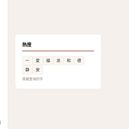
熱搜
一
爱
福
龙
和
德
静
安
常被查询的字
饋