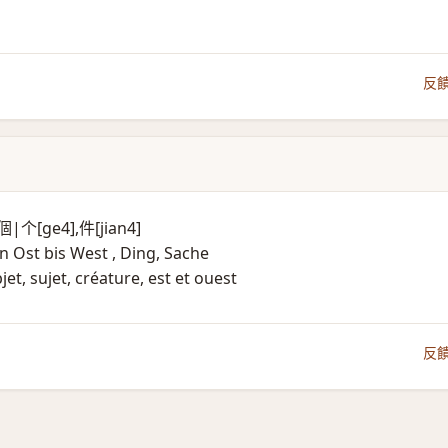
反
L:個|个[ge4],件[jian4]
n Ost bis West , Ding, Sache
et, sujet, créature, est et ouest
反