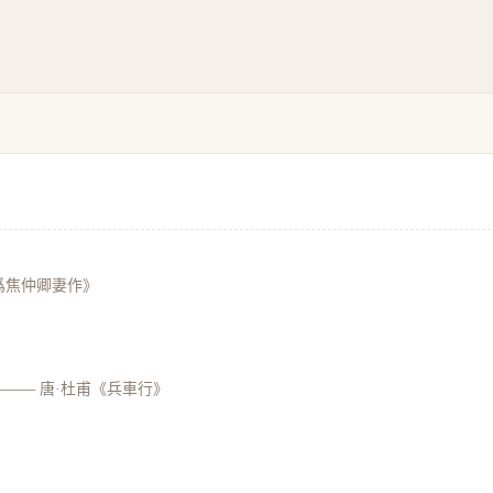
爲焦仲卿妻作》
——
唐·杜甫《兵車行》