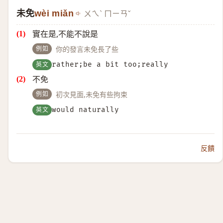
未免
wèi miǎn
ㄨㄟˋ ㄇㄧㄢˇ
實在是,不能不說是
例如
你的發言未免長了些
英文
rather;be a bit too;really
不免
例如
初次見面,未免有些拘束
英文
would naturally
反饋