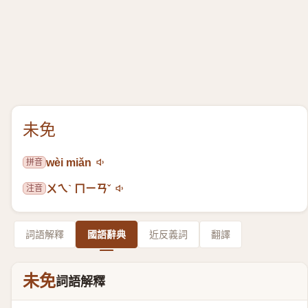
未免
拼音
wèi miǎn
注音
ㄨㄟˋ ㄇㄧㄢˇ
詞語解釋
國語辭典
近反義詞
翻譯
未免
詞語解釋