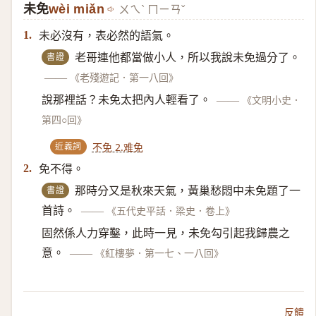
未免
wèi miǎn
ㄨㄟˋ ㄇㄧㄢˇ
未必沒有，表必然的語氣。
1.
書證
老哥連他都當做小人，所以我說未免過分了。
——
《老殘遊記．第一八回》
說那裡話？未免太把內人輕看了。
——
《文明小史．
第四○回》
近義詞
不免 2.难免
免不得。
2.
書證
那時分又是秋來天氣，黃巢愁悶中未免題了一
首詩。
——
《五代史平話．梁史．卷上》
固然係人力穿鑿，此時一見，未免勾引起我歸農之
意。
——
《紅樓夢．第一七、一八回》
反饋