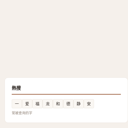
熱搜
一
爱
福
龙
和
德
静
安
常被查询的字