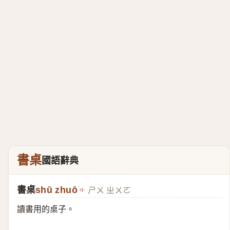
書桌
國語辭典
書桌
shū zhuō
ㄕㄨ ㄓㄨㄛ
讀書用的桌子。