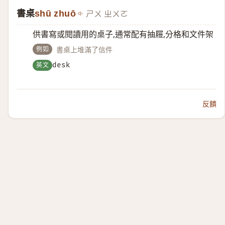
書桌
shū zhuō
ㄕㄨ ㄓㄨㄛ
供書寫或閱讀用的桌子,通常配有抽屜,分格和文件架
例如
書桌上堆滿了信件
英文
desk
反饋