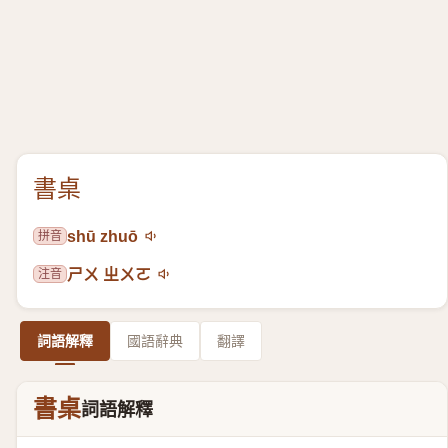
書桌
拼音
shū zhuō
注音
ㄕㄨ ㄓㄨㄛ
詞語解釋
國語辭典
翻譯
書桌
詞語解釋