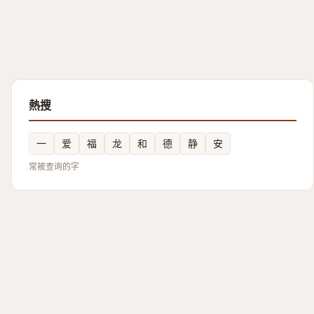
熱搜
一
爱
福
龙
和
德
静
安
常被查询的字