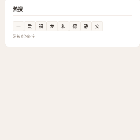
熱搜
一
爱
福
龙
和
德
静
安
常被查询的字