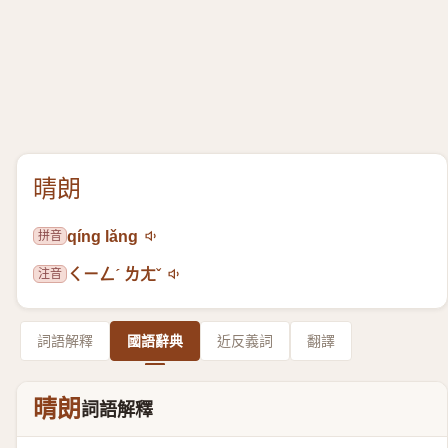
晴朗
拼音
qíng lǎng
注音
ㄑㄧㄥˊ ㄌㄤˇ
詞語解釋
國語辭典
近反義詞
翻譯
晴朗
詞語解釋