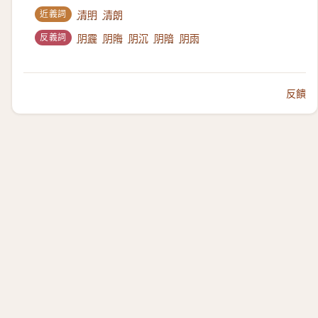
近義詞
清明
清朗
反義詞
阴霾
阴晦
阴沉
阴暗
阴雨
反饋