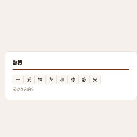
熱搜
一
爱
福
龙
和
德
静
安
常被查询的字