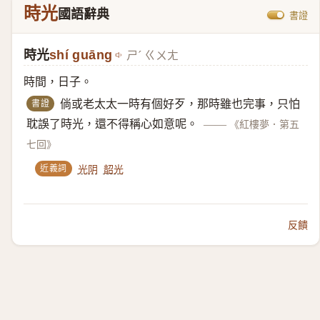
時光
國語辭典
書證
時光
shí guāng
ㄕˊ ㄍㄨㄤ
時間，日子。
書證
倘或老太太一時有個好歹，那時雖也完事，只怕
耽誤了時光，還不得稱心如意呢。
——
《紅樓夢．第五
七回》
近義詞
光阴
韶光
反饋