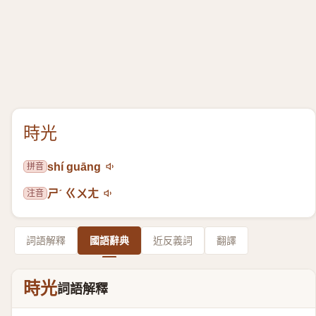
時光
拼音
shí guāng
注音
ㄕˊ ㄍㄨㄤ
詞語解釋
國語辭典
近反義詞
翻譯
時光
詞語解釋