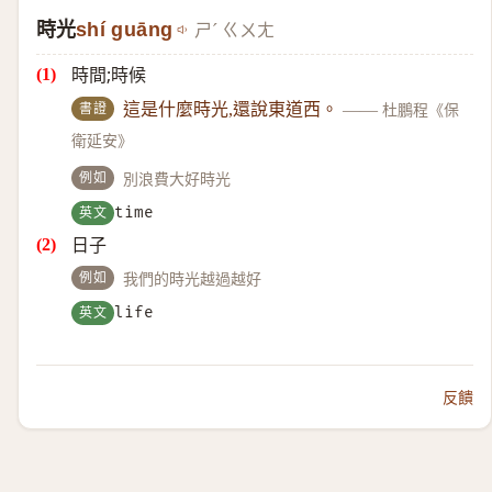
時光
shí guāng
ㄕˊ ㄍㄨㄤ
時間;時候
書證
這是什麼時光,還說東道西。
——
杜鵬程《保
衛延安》
例如
別浪費大好時光
英文
time
日子
例如
我們的時光越過越好
英文
life
反饋