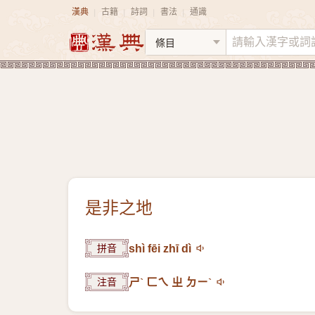
漢典
古籍
詩詞
書法
通識
|
|
|
|
是非之地
拼音
shì fēi zhī dì
注音
ㄕˋ ㄈㄟ ㄓ ㄉㄧˋ