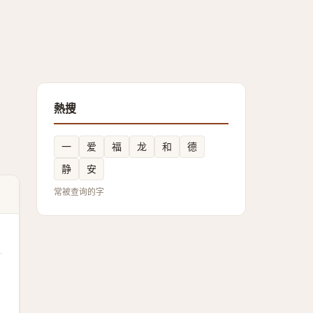
熱搜
一
爱
福
龙
和
德
静
安
常被查询的字