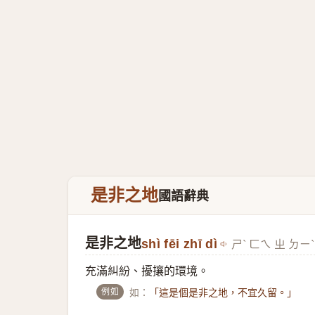
是非之地
國語辭典
是非之地
shì fēi zhī dì
ㄕˋ ㄈㄟ ㄓ ㄉㄧˋ
充滿糾紛、擾攘的環境。
例如
如：
「這是個是非之地，不宜久留。」