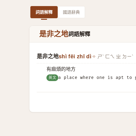
詞語解釋
國語辭典
是非之地
詞語解釋
是非之地
shì fēi zhī dì
ㄕˋ ㄈㄟ ㄓ ㄉㄧˋ
有麻煩的地方
英文
a place where one is apt to 