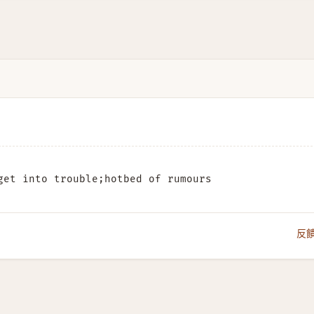
get into trouble;hotbed of rumours
反