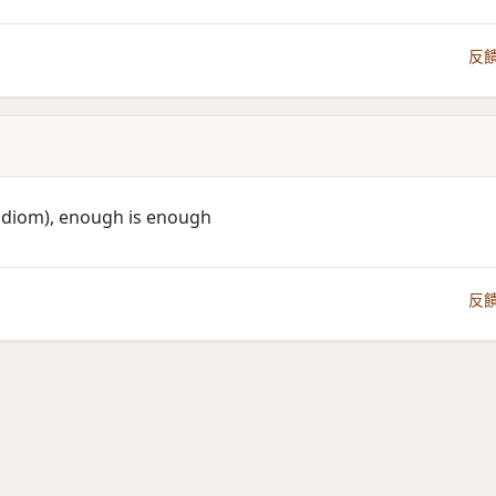
反
(idiom)​, enough is enough
反