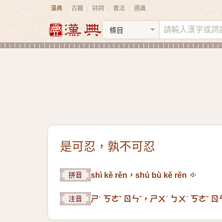
漢典
古籍
詩詞
書法
通識
|
|
|
|
是可忍，孰不可忍
拼音
shì kě rěn，shú bù kě rěn
注音
ㄕˋ ㄎㄜˇ ㄖㄣˇ，ㄕㄨˊ ㄅㄨˋ ㄎㄜˇ ㄖ