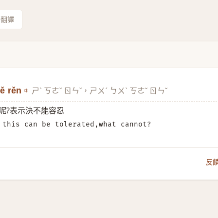
翻譯
ě rěn
ㄕˋ ㄎㄜˇ ㄖㄣˇ，ㄕㄨˊ ㄅㄨˋ ㄎㄜˇ ㄖㄣˇ
呢?表示決不能容忍
 this can be tolerated,what cannot?
反