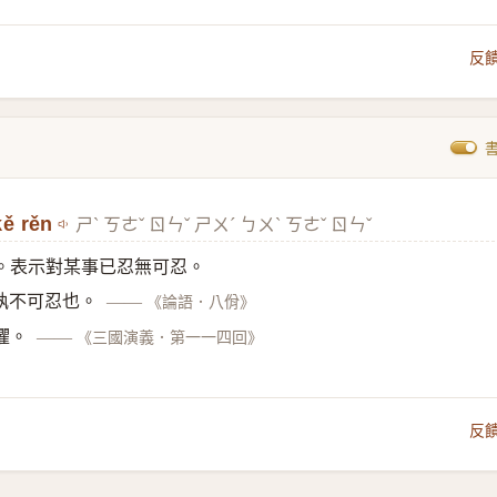
反
kě rěn
ㄕˋ ㄎㄜˇ ㄖㄣˇ ㄕㄨˊ ㄅㄨˋ ㄎㄜˇ ㄖㄣˇ
。表示對某事已忍無可忍。
孰不可忍也。
——
《論語．八佾》
懼。
——
《三國演義．第一一四回》
反