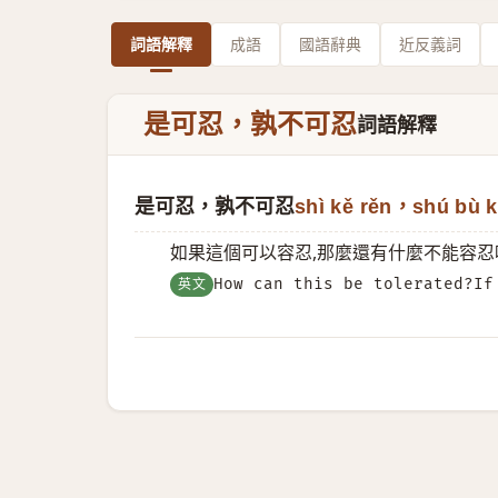
詞語解釋
成語
國語辭典
近反義詞
是可忍，孰不可忍
詞語解釋
是可忍，孰不可忍
shì kě rěn，shú bù k
如果這個可以容忍,那麼還有什麼不能容忍
英文
How can this be tolerated?If