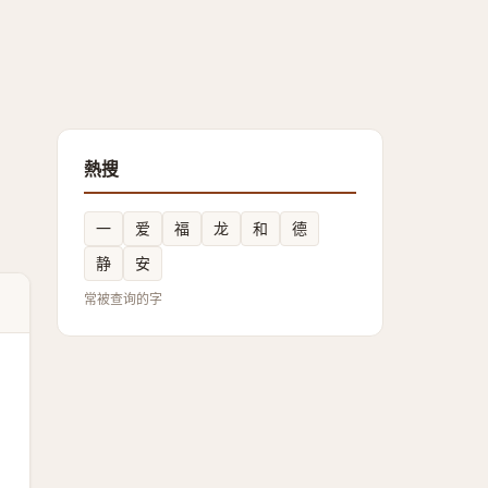
熱搜
一
爱
福
龙
和
德
静
安
常被查询的字