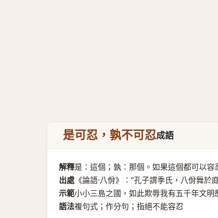
是可忍，孰不可忍
成語
解釋
是：這個；孰：那個。如果這個都可以容
出處
《論語·八佾》：“孔子謂季氏，八佾舞於
示範
小小三島之國，如此欺辱我有五千年文明
語法
複句式；作分句；指絕不能容忍