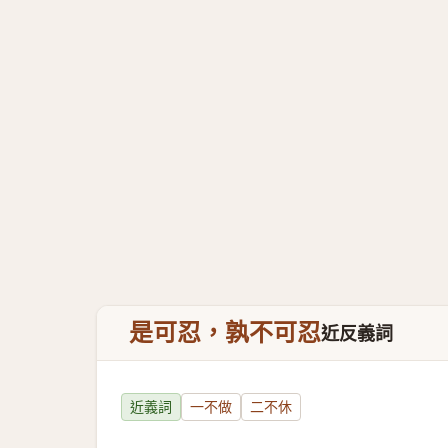
是可忍，孰不可忍
近反義詞
近義詞
一不做
二不休