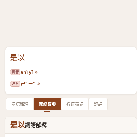
是以
拼音
shì yǐ
注音
ㄕˋ ㄧˇ
詞語解釋
國語辭典
近反義詞
翻譯
是以
詞語解釋