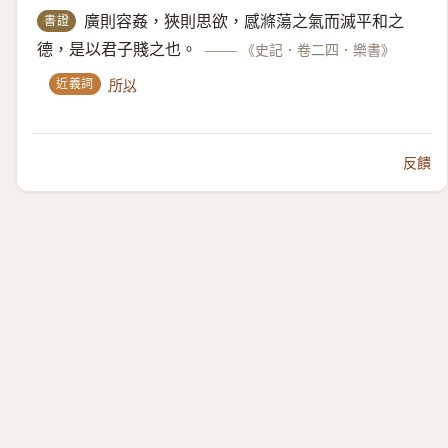
書證
廣則容姦，狹則思欲，感滌蕩之氣而滅平和之
德，是以君子賤之也。
——
《史記．卷二四．樂書》
近義詞
所以
反饋