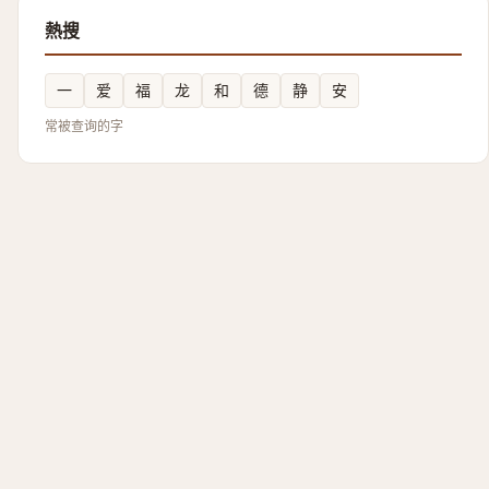
熱搜
一
爱
福
龙
和
德
静
安
常被查询的字