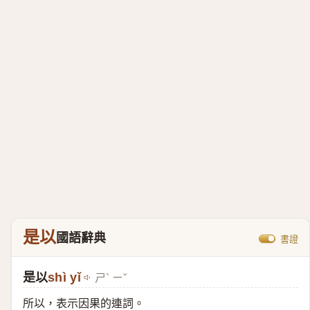
是以
國語辭典
書證
是以
shì yǐ
ㄕˋ ㄧˇ
所以，表示因果的連詞。