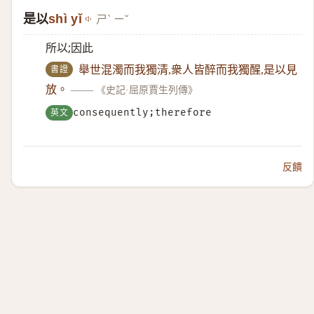
是以
shì yǐ
ㄕˋ ㄧˇ
所以;因此
書證
舉世混濁而我獨清,衆人皆醉而我獨醒,是以見
放。
——
《史記·屈原賈生列傳》
英文
consequently;therefore
反饋