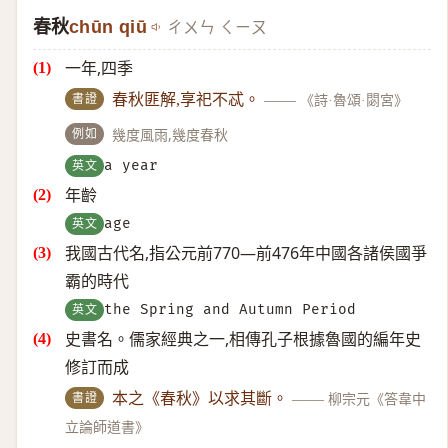
春秋
chūn qiū
ㄔㄨㄣ ㄑㄧㄡ
一年,四季
書證
春秋匪解,享祀不忒。
——
《詩·魯頌·閟宮》
例如
幾度風雨,幾度春秋
英文
a year
年齡
英文
age
我國古代名,指公元前770—前476年中國各諸侯國爭
霸的時代
英文
the Spring and Autumn Period
史書名。儒家經典之一,相傳孔子根據魯國的編年史
修訂而成
書證
本之《春秋》以求其斷。
——
柳宗元《答韋中
立論師道書》