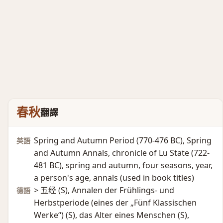
春秋
翻譯
Spring and Autumn Period (770-476 BC)​, Spring
英語
and Autumn Annals, chronicle of Lu State (722-
481 BC)​, spring and autumn, four seasons, year,
a person's age, annals (used in book titles)​
> 五经 (S)​, Annalen der Frühlings- und
德語
Herbstperiode (eines der „Fünf Klassischen
Werke“)​ (S)​, das Alter eines Menschen (S)​,