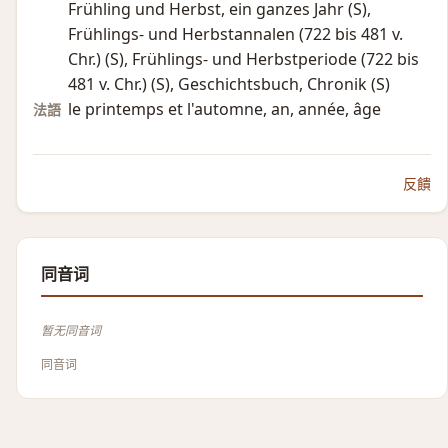
Frühling und Herbst, ein ganzes Jahr (S)​,
Frühlings- und Herbstannalen (722 bis 481 v.
Chr.)​ (S)​, Frühlings- und Herbstperiode (722 bis
481 v. Chr.)​ (S)​, Geschichtsbuch, Chronik (S)​
le printemps et l'automne, an, année, âge
法語
反饋
同音词
暂无同音词
同音词