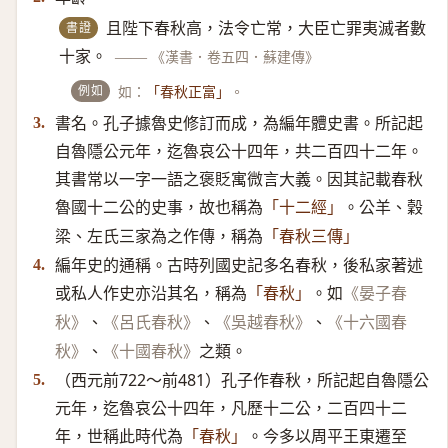
書證
且陛下春秋高，法令亡常，大臣亡罪夷滅者數
十家。
——
《漢書．卷五四．蘇建傳》
例如
如：
。
「春秋正富」
書名。孔子據魯史修訂而成，為編年體史書。所記起
3.
自魯隱公元年，迄魯哀公十四年，共二百四十二年。
其書常以一字一語之褒貶寓微言大義。因其記載春秋
魯國十二公的史事，故也稱為
。公羊、穀
「十二經」
梁、左氏三家為之作傳，稱為
「春秋三傳」
編年史的通稱。古時列國史記多名春秋，後私家著述
4.
或私人作史亦沿其名，稱為
。如
「春秋」
《晏子春
、
、
、
秋》
《呂氏春秋》
《吳越春秋》
《十六國春
、
之類。
秋》
《十國春秋》
（西元前722～前481）​孔子作春秋，所記起自魯隱公
5.
元年，迄魯哀公十四年，凡歷十二公，二百四十二
年，世稱此時代為
。今多以周平王東遷至
「春秋」