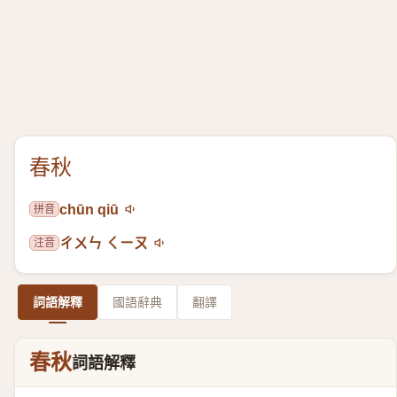
春秋
拼音
chūn qiū
注音
ㄔㄨㄣ ㄑㄧㄡ
詞語解釋
國語辭典
翻譯
春秋
詞語解釋