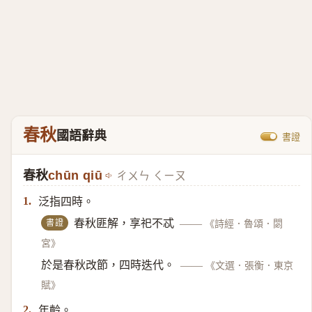
春秋
國語辭典
書證
春秋
chūn qiū
ㄔㄨㄣ ㄑㄧㄡ
泛指四時。
1.
書證
春秋匪解，享祀不忒
——
《詩經．魯頌．閟
宮》
於是春秋改節，四時迭代。
——
《文選．張衡．東京
賦》
年齡。
2.