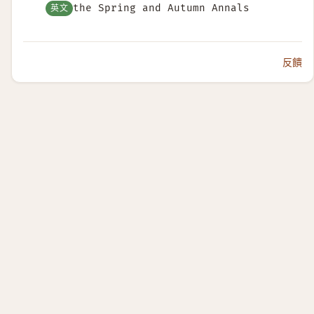
英文
the Spring and Autumn Annals
反饋