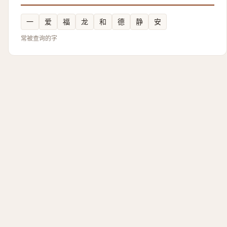
一
爱
福
龙
和
德
静
安
常被查询的字