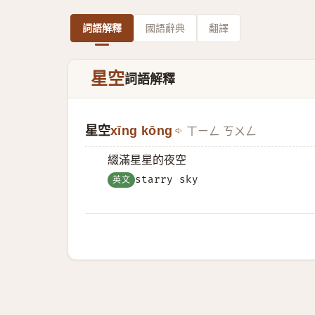
詞語解釋
國語辭典
翻譯
星空
詞語解釋
星空
xīng kōng
ㄒㄧㄥ ㄎㄨㄥ
綴滿星星的夜空
英文
starry sky