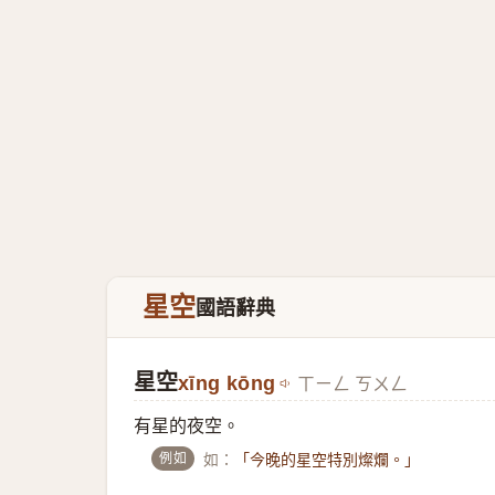
星空
國語辭典
星空
xīng kōng
ㄒㄧㄥ ㄎㄨㄥ
有星的夜空。
例如
如：
「今晚的星空特別燦爛。」