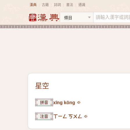
漢典
古籍
詩詞
書法
通識
|
|
|
|
星空
拼音
xīng kōng
注音
ㄒㄧㄥ ㄎㄨㄥ