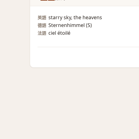
starry sky, the heavens
英語
Sternenhimmel (S)​
德語
ciel étoilé
法語