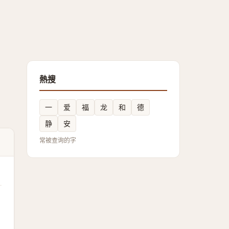
熱搜
一
爱
福
龙
和
德
静
安
常被查询的字