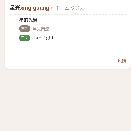
星光
xīng guāng
ㄒㄧㄥ ㄍㄨㄤ
星的光輝
例如
星光閃爍
英文
starlight
反饋