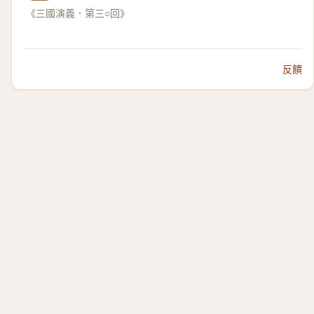
《三國演義．第三○回》
反饋