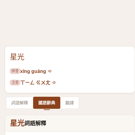
星光
拼音
xīng guāng
注音
ㄒㄧㄥ ㄍㄨㄤ
詞語解釋
國語辭典
翻譯
星光
詞語解釋