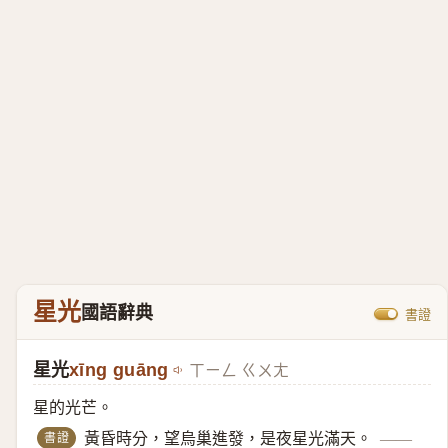
星光
國語辭典
書證
星光
xīng guāng
ㄒㄧㄥ ㄍㄨㄤ
星的光芒。
書證
黃昏時分，望烏巢進發，是夜星光滿天。
——