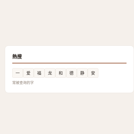
熱搜
一
爱
福
龙
和
德
静
安
常被查询的字