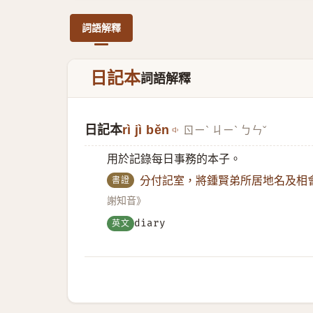
詞語解釋
日記本
詞語解釋
日記本
rì jì běn
ㄖㄧˋ ㄐㄧˋ ㄅㄣˇ
用於記錄每日事務的本子。
書證
分付記室，將鍾賢弟所居地名及相
謝知音》
英文
diary