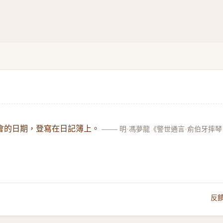
會的日期，登寫在日記簿上。
——
明·馮夢龍《警世通言·俞伯牙摔琴
反