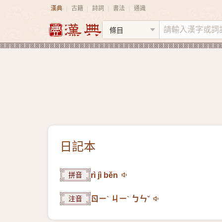
漢典
古籍
詩詞
書法
通識
|
|
|
|
日記本
拼音
rì jì běn
注音
ㄖㄧˋ ㄐㄧˋ ㄅㄣˇ