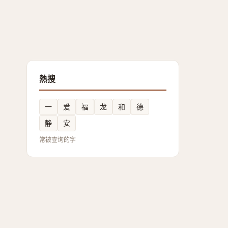
熱搜
一
爱
福
龙
和
德
静
安
常被查询的字