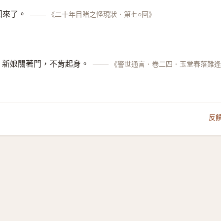
回來了。
——
《二十年目睹之怪現狀．第七○回》
，新娘關著門，不肯起身。
——
《警世通言．卷二四．玉堂春落難
反