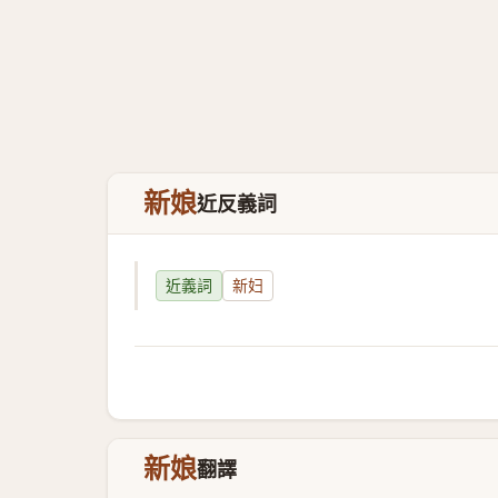
新娘
近反義詞
近義詞
新妇
新娘
翻譯