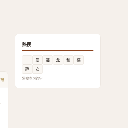
熱搜
一
爱
福
龙
和
德
静
安
常被查询的字
書證