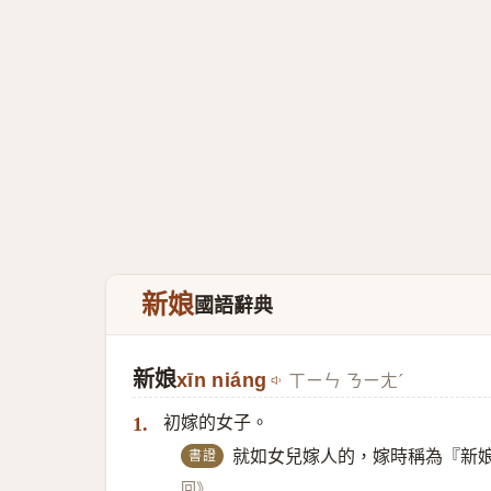
新娘
國語辭典
新娘
xīn niáng
ㄒㄧㄣ ㄋㄧㄤˊ
初嫁的女子。
1.
書證
就如女兒嫁人的，嫁時稱為『新
回》