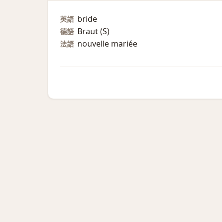
bride
英語
Braut (S)​
德語
nouvelle mariée
法語