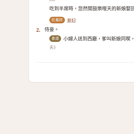
吃到半席時，忽然間鼓樂喧天的新娘娶
近義詞
新妇
侍妾。
2.
書證
小婦人送到西廳，爹叫新娘同喫
夫》