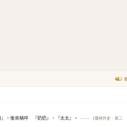
娘』，後來稱呼 『奶奶』、『太太』。
——
《儒林外史．第二