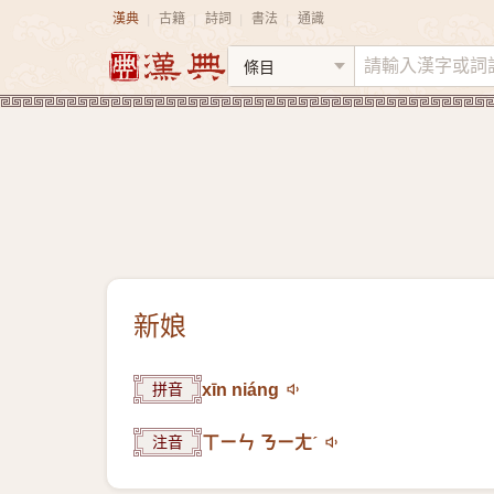
漢典
古籍
詩詞
書法
通識
|
|
|
|
新娘
拼音
xīn niáng
注音
ㄒㄧㄣ ㄋㄧㄤˊ