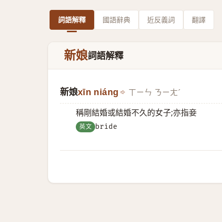
詞語解釋
國語辭典
近反義詞
翻譯
新娘
詞語解釋
新娘
xīn niáng
ㄒㄧㄣ ㄋㄧㄤˊ
稱剛結婚或結婚不久的女子;亦指妾
英文
bride