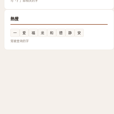
与「扌」部相关的字
熱搜
一
爱
福
龙
和
德
静
安
常被查询的字