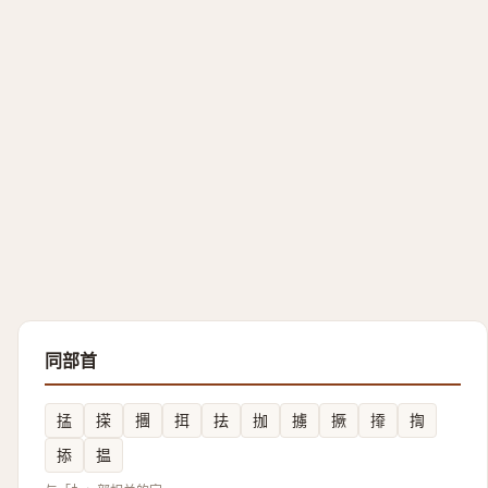
同部首
掹
㨲
㩛
挕
抾
拁
擄
撅
㩑
揈
掭
揾