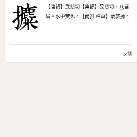
【唐韻】武悲切【集韻】旻悲切，
音
𠀤
眉。水中芰也。【爾雅·釋草】蔆蕨攗。
反饋