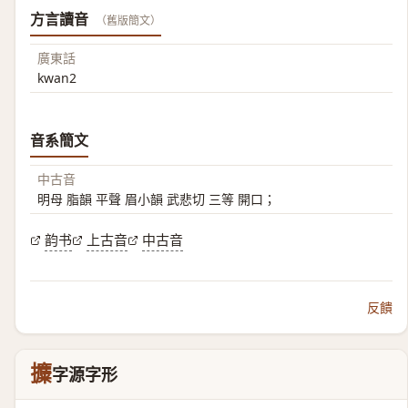
方言讀音
（舊版簡文）
廣東話
kwan2
音系簡文
中古音
明母 脂韻 平聲 眉小韻 武悲切 三等 開口；
韵书
上古音
中古音
反饋
攗
字源字形