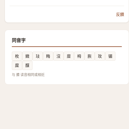
反饋
同音字
枚
㜫
㺳
䊈
沒
塺
栂
脄
玫
镅
穈
䤂
与 攗 读音相同或相近