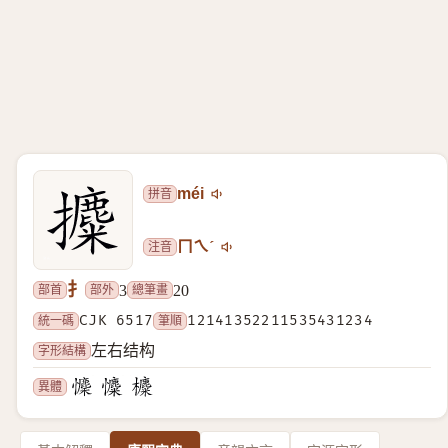
拼音
méi
注音
ㄇㄟˊ
扌
部首
部外
總筆畫
3
20
統一碼
CJK 6517
筆順
12141352211535431234
字形結構
左右结构
異體