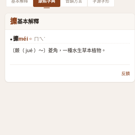
基本解釋
康熙字典
音韻方言
字源字形
攗
基本解釋
攗
méi
ㄇㄟˊ
●
〔蕨（ jué ）～〕菱角，一種水生草本植物。
反饋