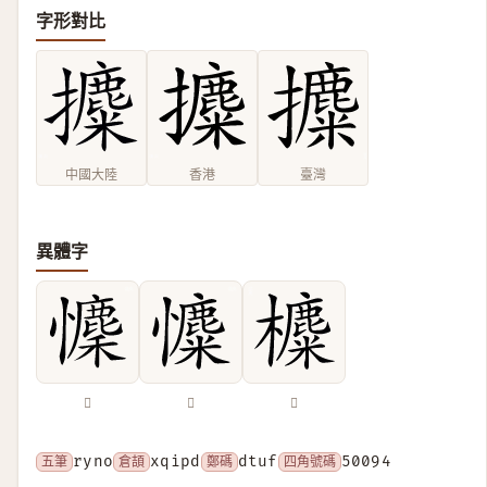
字形對比
中國大陸
香港
臺灣
異體字
𢥄
𢥐
𣟸
五筆
ryno
倉頡
xqipd
鄭碼
dtuf
四角號碼
50094