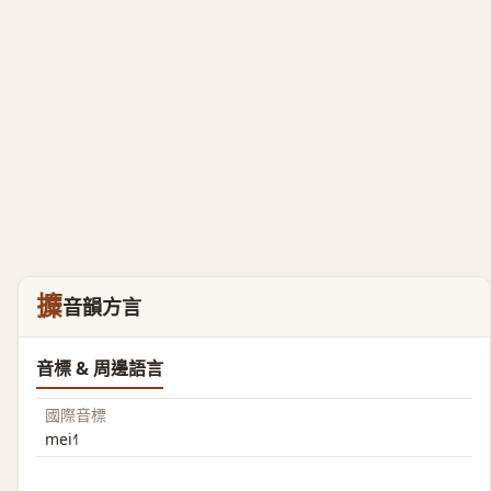
攗
音韻方言
音標 & 周邊語言
國際音標
mei˧˥