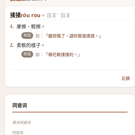
揉揉
róu rou
ㄖㄡˊ ˙ㄖㄡ
摩擦、輕擦。
1.
例如
如：
「腿扭傷了，請你幫我揉揉。」
柔軟的樣子。
2.
例如
如：
「棉花軟揉揉的。」
反饋
同音词
暂无同音词
同音词