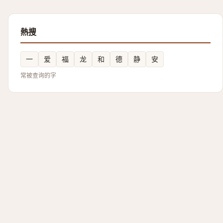
熱搜
一
爱
福
龙
和
德
静
安
常被查询的字