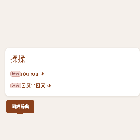
揉揉
拼音
róu rou
注音
ㄖㄡˊ ˙ㄖㄡ
國語辭典