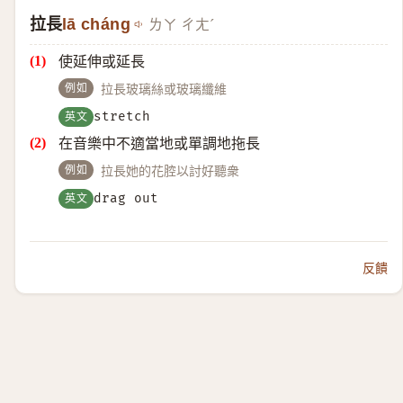
拉長
lā cháng
ㄌㄚ ㄔㄤˊ
使延伸或延長
例如
拉長玻璃絲或玻璃纖維
英文
stretch
在音樂中不適當地或單調地拖長
例如
拉長她的花腔以討好聽衆
英文
drag out
反饋