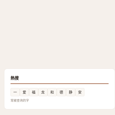
熱搜
一
爱
福
龙
和
德
静
安
常被查询的字