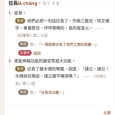
拉長
lā cháng
ㄌㄚ ㄔㄤˊ
延長。
1.
書證
他們必把一句話拉長了，作兩三截兒，咬文嚼
字，拿著腔兒，哼哼唧唧的，急的我冒火。
——
《紅樓夢》第二七回
例如
如：
「一場誤會拉長了他們之間的距離。」
反義詞
缩短
使能伸縮功能的器官等放大功能。
2.
書證
拉長了鋸木頭的喉龍，說道：『諸公，諸公！
大禍就在眼前，諸公還不曉得嗎？』
——
《文明小
史》第二○回
例如
如：
「拉長耳朵聽。」
反饋