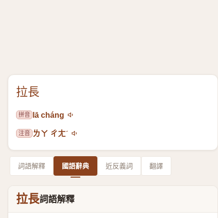
拉長
拼音
lā cháng
注音
ㄌㄚ ㄔㄤˊ
詞語解釋
國語辭典
近反義詞
翻譯
拉長
詞語解釋