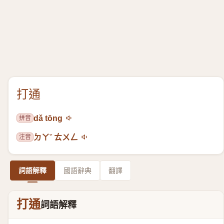
打通
拼音
dǎ tōng
注音
ㄉㄚˇ ㄊㄨㄥ
詞語解釋
國語辭典
翻譯
打通
詞語解釋