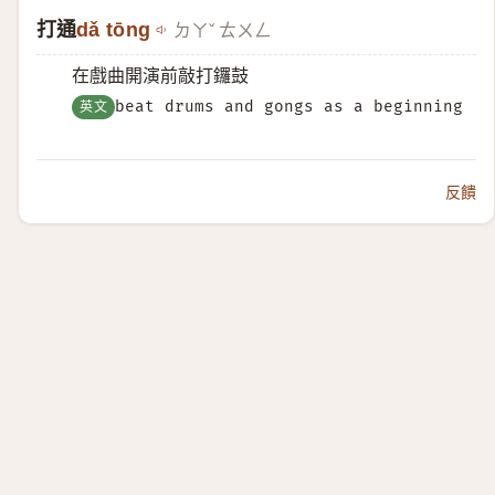
打通
dǎ tōng
ㄉㄚˇ ㄊㄨㄥ
在戲曲開演前敲打鑼鼓
英文
beat drums and gongs as a beginning
反饋