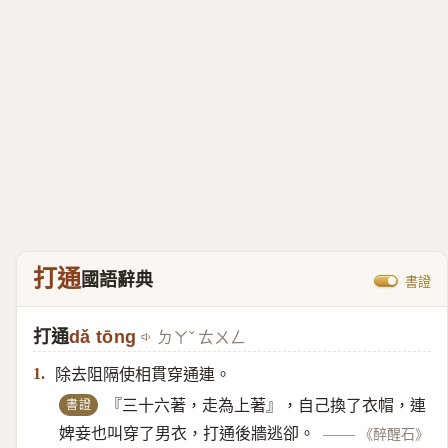
打通
國語辭典
書證
打通
dǎ tōng
ㄉㄚˇ ㄊㄨㄥ
除去阻隔使相貫穿通連。
1.
書證
『三十六著，走為上著』，自己換了衣帽，連
婢妾也叫穿了男衣，打通後牆逃卻。
——
《醉醒石》