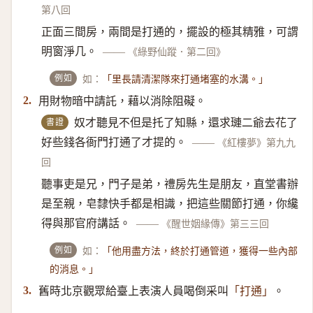
第八回
正面三間房，兩間是打通的，擺設的極其精雅，可謂
明窗淨几。
——
《綠野仙蹤．第二回》
例如
如：
「里長請清潔隊來打通堵塞的水溝。」
用財物暗中請託，藉以消除阻礙。
2.
書證
奴才聽見不但是托了知縣，還求璉二爺去花了
好些錢各衙門打通了才提的。
——
《紅樓夢》第九九
回
聽事吏是兄，門子是弟，禮房先生是朋友，直堂書辦
是至親，皂隸快手都是相識，把這些關節打通，你纔
得與那官府講話。
——
《醒世姻緣傳》第三三回
例如
如：
「他用盡方法，終於打通管道，獲得一些內部
的消息。」
舊時北京觀眾給臺上表演人員喝倒采叫
。
3.
「打通」