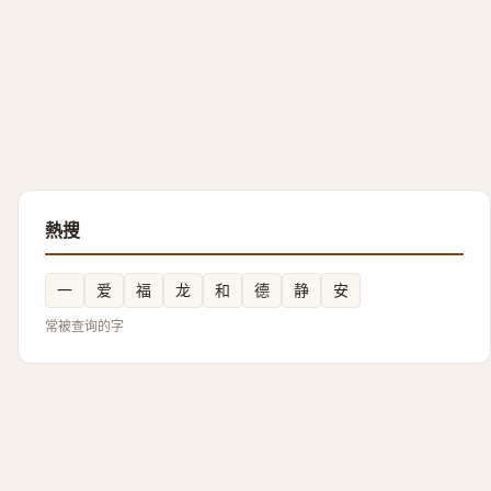
熱搜
一
爱
福
龙
和
德
静
安
常被查询的字