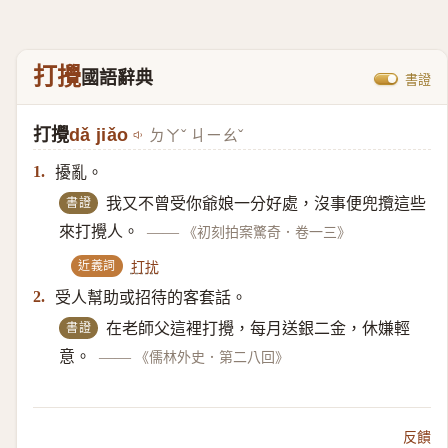
打攪
國語辭典
書證
打攪
dǎ jiǎo
ㄉㄚˇ ㄐㄧㄠˇ
擾亂。
1.
書證
我又不曾受你爺娘一分好處，沒事便兜攬這些
來打攪人。
——
《初刻拍案驚奇．卷一三》
近義詞
打扰
受人幫助或招待的客套話。
2.
書證
在老師父這裡打攪，每月送銀二金，休嫌輕
意。
——
《儒林外史．第二八回》
反饋