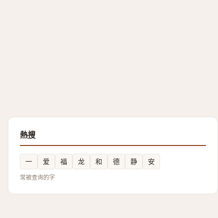
熱搜
一
爱
福
龙
和
德
静
安
常被查询的字