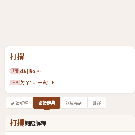
打攪
拼音
dǎ jiǎo
注音
ㄉㄚˇ ㄐㄧㄠˇ
詞語解釋
國語辭典
近反義詞
翻譯
打攪
詞語解釋