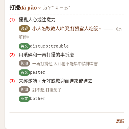
打攪
dǎ jiǎo
ㄉㄚˇ ㄐㄧㄠˇ
擾亂人心或注意力
書證
小人怎敢教人啼哭,打攪官人吃飯。
——
《水
滸傳》
英文
disturb;trouble
用瑣碎和一再打擾的事折磨
例如
一再打攪他,因此他不能集中精神看書
英文
pester
未經邀請、允許或歡迎而進來或進去
例如
對不起,打攪您了
英文
bother
反饋